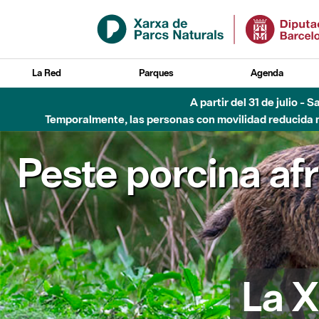
Saltar al contenido principal
La Red
Parques
Agenda
A partir del 31 de julio - 
Temporalmente, las personas con movilidad reducida no
Peste porcina af
La X