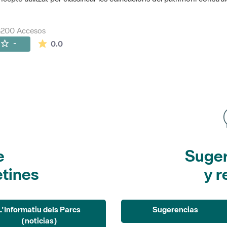
8200 Accesos
La valoración media es de 0 estrellas de 5.
-
0.0
e
Suger
etines
y r
L'Informatiu dels Parcs
Sugerencias
(noticias)