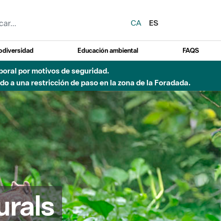
CA
ES
odiversidad
Educación ambiental
FAQS
emporal por motivos de seguridad.
o a una restricción de paso en la zona de la Foradada.
urals