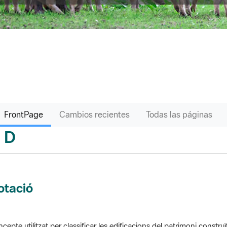
FrontPage
Cambios recientes
Todas las páginas
D
sari
otació
cepte utilitzat per classificar les edificacions del patrimoni construï