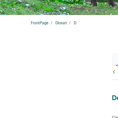
FrontPage
Glosari
D
Glo
D
Con