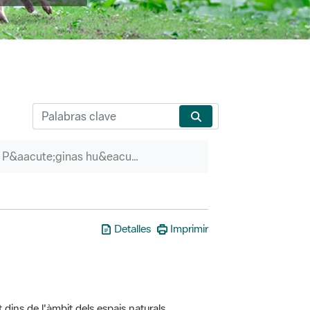
P&aacute;ginas hu&eacute;rfanas
Detalles
Imprimir
t dins de l'àmbit dels espais naturals