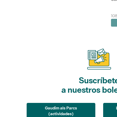
10
Suscríbet
a nuestros bol
Gaudim als Parcs
(actividades)