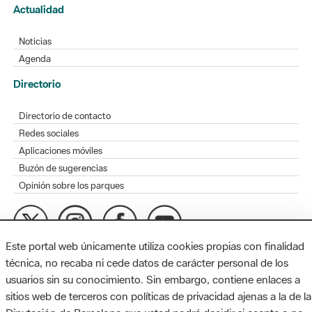
Actualidad
Noticias
Agenda
Directorio
Directorio de contacto
Redes sociales
Aplicaciones móviles
Buzón de sugerencias
Opinión sobre los parques
Este portal web únicamente utiliza cookies propias con finalidad
MAPA WEB
AVISO LEGAL
ACCESIBILIDAD
técnica, no recaba ni cede datos de carácter personal de los
usuarios sin su conocimiento. Sin embargo, contiene enlaces a
Diputación de Barcelona. Edifici Llacuna, 1a planta. Badajoz, 49.
sitios web de terceros con políticas de privacidad ajenas a la de la
08005 Barcelona. Tel. 934 022 428 / xarxaparcs@diba.cat