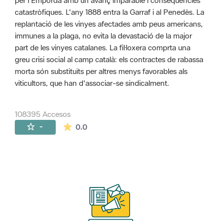
per l'Empordà amb un avanç imparable i conseqüències
catastròfiques. L'any 1888 entra la Garraf i al Penedès. La
replantació de les vinyes afectades amb peus americans,
immunes a la plaga, no evita la devastació de la major
part de les vinyes catalanes. La fil·loxera comprta una
greu crisi social al camp català: els contractes de rabassa
morta són substituïts per altres menys favorables als
viticultors, que han d'associar-se sindicalment.
108395 Accesos
La valoración media es de 0 estrellas de 
-
0.0