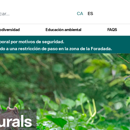
CA
ES
odiversidad
Educación ambiental
FAQS
 a obras de construcción de una pasarela sobre el río
urals