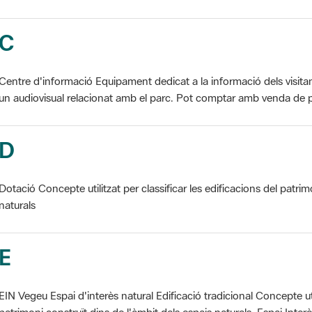
C
Centre d'informació Equipament dedicat a la informació dels visita
un audiovisual relacionat amb el parc. Pot comptar amb venda de p
D
Dotació Concepte utilitzat per classificar les edificacions del patrim
naturals
E
EIN Vegeu Espai d'interès natural Edificació tradicional Concepte util
patrimoni construït dins de l'àmbit dels espais naturals. Espai Interès