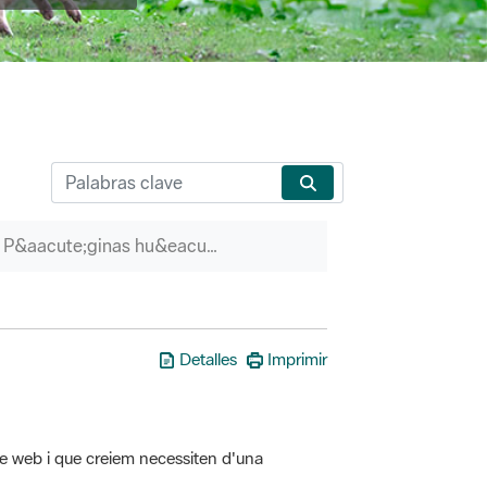
P&aacute;ginas hu&eacute;rfanas
Detalles
Imprimir
tre web i que creiem necessiten d'una