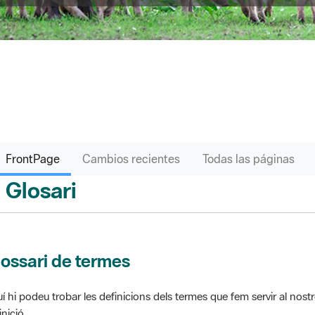
FrontPage
Cambios recientes
Todas las páginas
Glosari
ontPage
ossari de termes
í hi podeu trobar les definicions dels termes que fem servir al nos
inició