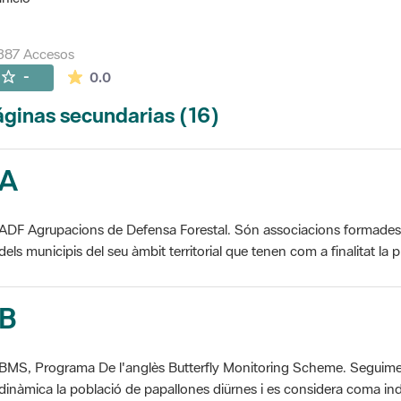
387 Accesos
La valoración media es de 0 estrellas de 5.
-
0.0
ginas secundarias (16)
A
ADF Agrupacions de Defensa Forestal. Són associacions formades pe
dels municipis del seu àmbit territorial que tenen com a finalitat la pr
B
BMS, Programa De l'anglès Butterfly Monitoring Scheme. Seguime
dinàmica la població de papallones diürnes i es considera coma ind