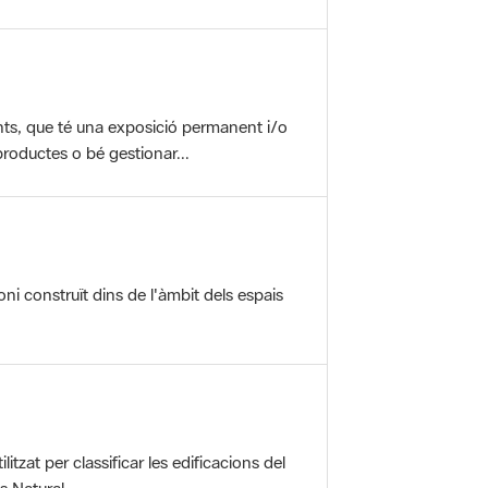
nts, que té una exposició permanent i/o
roductes o bé gestionar...
oni construït dins de l'àmbit dels espais
itzat per classificar les edificacions del
 Natural ...