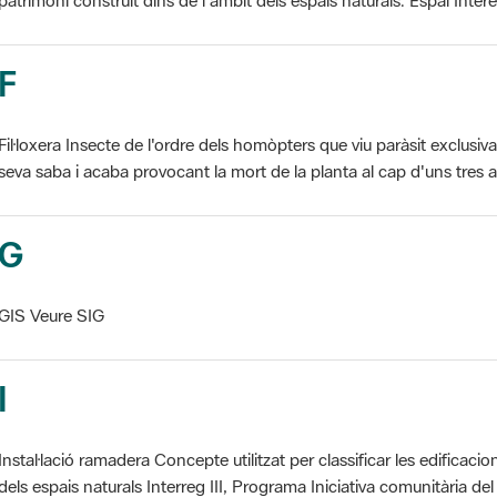
F
Fil·loxera Insecte de l'ordre dels homòpters que viu paràsit exclusi
seva saba i acaba provocant la mort de la planta al cap d'uns tres an
G
GIS Veure SIG
I
Instal·lació ramadera Concepte utilitzat per classificar les edificaci
dels espais naturals Interreg III, Programa Iniciativa comunitària del