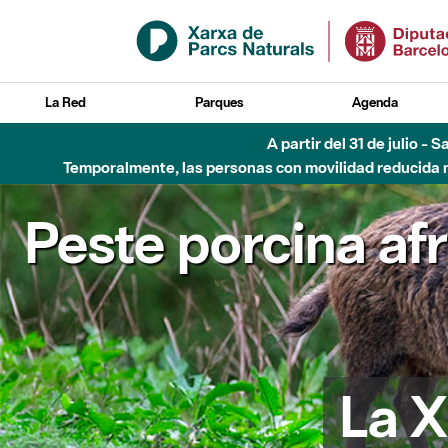
Saltar al contenido principal
La Red
Parques
Agenda
Hasta diciembre de 2026 - Parque Fluvial Besós
Peste porcina af
La X