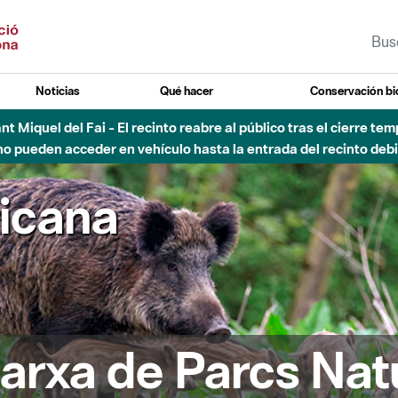
Noticias
Qué hacer
Conservación bi
 - Afectaciones en el cauce del Parque Fluvial del Besòs debido
ricana
arxa de Parcs Nat