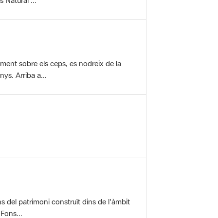
vament sobre els ceps, es nodreix de la
ys. Arriba a...
ons del patrimoni construït dins de l'àmbit
 Fons...