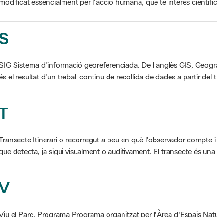
S
SIG Sistema d'informació georeferenciada. De l'anglès GIS, Geogr
és el resultat d'un treball continu de recollida de dades a partir del t
T
Transecte Itinerari o recorregut a peu en què l'observador compte i 
que detecta, ja sigui visualment o auditivament. El transecte és una d
V
Viu el Parc, Programa Programa organitzat per l'Àrea d'Espais Natu
col·laboració dels ajuntaments de l'àmbit de cada parc. El programa 