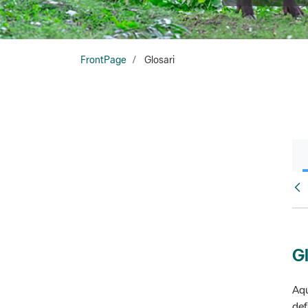
FrontPage
Glosari
Fr
Gl
Aqu
def