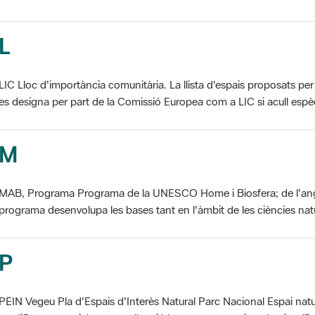
L
LIC Lloc d'importància comunitària. La llista d'espais proposats 
es designa per part de la Comissió Europea com a LIC si acull espèci
M
MAB, Programa Programa de la UNESCO Home i Biosfera; de l'an
programa desenvolupa les bases tant en l'àmbit de les ciències natur
P
PEIN Vegeu Pla d'Espais d'Interès Natural Parc Nacional Espai natu
modificat essencialment per l'acció humana, que te interès científic, p