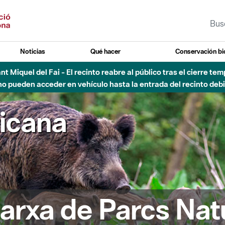
Noticias
Qué hacer
Conservación bi
Sant Miquel del Fai - El recinto reabre al público tras el cierre t
 pueden acceder en vehículo hasta la entrada del recinto debid
ricana
arxa de Parcs Nat