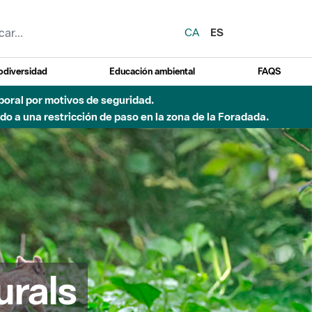
CA
ES
odiversidad
Educación ambiental
FAQS
emporal por motivos de seguridad.
o a una restricción de paso en la zona de la Foradada.
urals