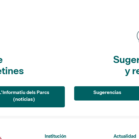
e
Suger
etines
y r
L'Informatiu dels Parcs
Sugerencias
(noticias)
Institución
Actualidad