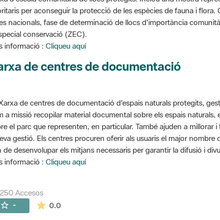
oritaris per aconseguir la protecció de les espècies de fauna i flora
stes nacionals, fase de determinació de llocs d'importància comunità
special conservació (ZEC).
 informació :
Cliqueu aquí
arxa de centres de documentació
Xarxa de centres de documentació d'espais naturals protegits, gest
 a missió recopilar material documental sobre els espais naturals,
re el parc que representen, en particular. També ajuden a millorar i f
seva gestió. Els centres procuren oferir als usuaris el major nombre
 de desenvolupar els mitjans necessaris per garantir la difusió i divu
 informació :
Cliqueu aquí
7250 Accesos
La valoración media es de 0 estrellas de 5.
-
0.0