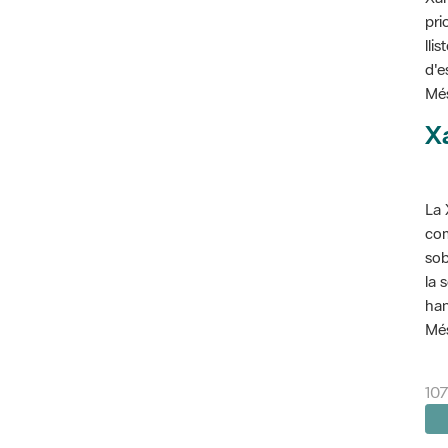
pri
lli
d'e
Més
X
La 
com
sob
la 
han
Més
10