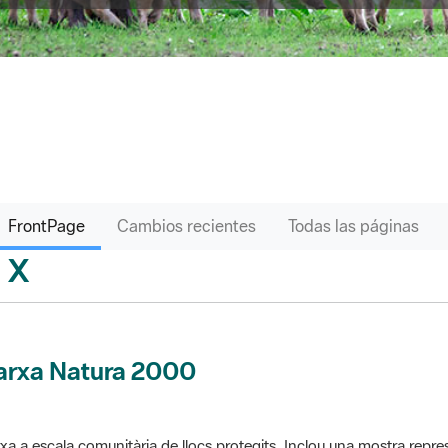
FrontPage
Cambios recientes
Todas las páginas
X
sari
arxa Natura 2000
xa a escala comunitària de llocs protegits. Inclou una mostra repres