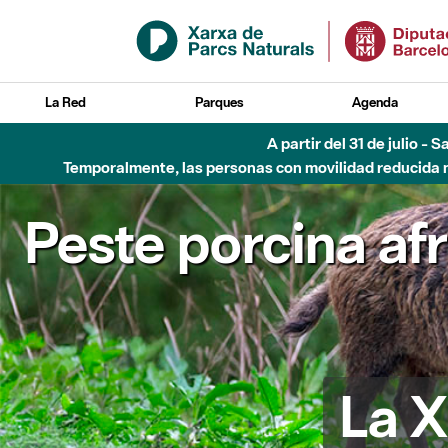
Saltar al contenido principal
La Red
Parques
Agenda
A partir del 31 de julio - 
Temporalmente, las personas con movilidad reducida no
Peste porcina af
La X