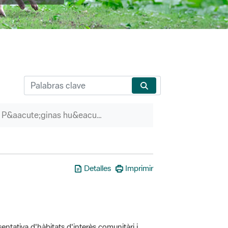
P&aacute;ginas hu&eacute;rfanas
Detalles
Imprimir
entativa d'hàbitats d'interès comunitàri i