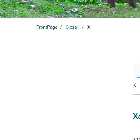
FrontPage
Glosari
X
Glo
X
Xar