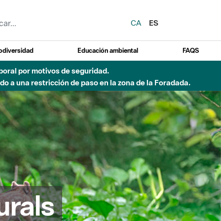
CA
ES
odiversidad
Educación ambiental
FAQS
emporal por motivos de seguridad.
o a una restricción de paso en la zona de la Foradada.
urals