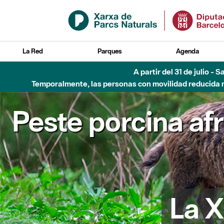
Saltar al contenido principal
La Red
Parques
Agenda
A partir del 31 de julio - 
Temporalmente, las personas con movilidad reducida no
Peste porcina af
La X