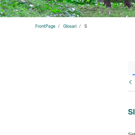
FrontPage
Glosari
S
Glo
S
Sis