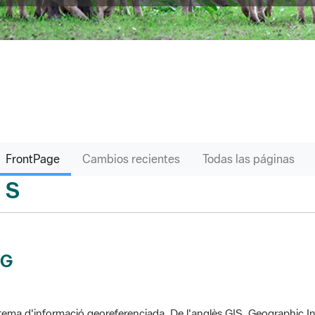
FrontPage
Cambios recientes
Todas las páginas
S
sari
IG
tema d'informació georeferenciada. De l'anglès GIS, Geographic In