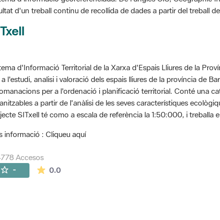
ultat d'un treball continu de recollida de dades a partir del treball
Txell
tema d'Informació Territorial de la Xarxa d'Espais Lliures de la Prov
 a l'estudi, analisi i valoració dels espais lliures de la província de B
omanacions per a l'ordenació i planificació territorial. Conté una cat
anitzables a partir de l'anàlisi de les seves característiques ecològ
jecte SITxell té como a escala de referència la 1:50:000, i treballa e
 informació : Cliqueu aquí
4778 Accesos
La valoración media es de 0 estrellas de 5.
-
0.0