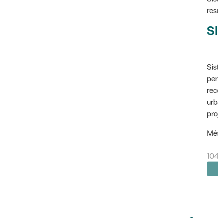
res
SI
Sis
per
rec
urb
pro
Més
10