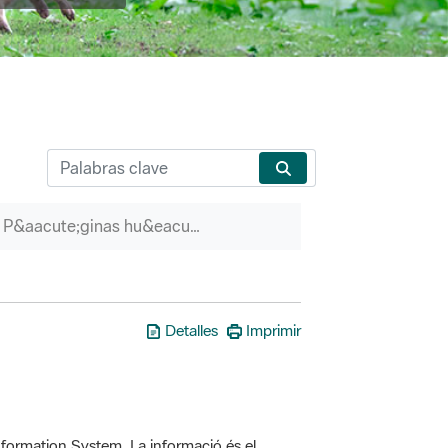
P&aacute;ginas hu&eacute;rfanas
Detalles
Imprimir
formation System. La informació és el