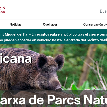
Noticias
Qué hacer
Conservación bi
Sant Miquel del Fai - El recinto reabre al público tras el cierre t
 pueden acceder en vehículo hasta la entrada del recinto debid
ricana
arxa de Parcs Nat