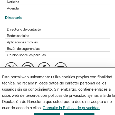
Noticias
Agenda
Directorio
Directorio de contacto
Redes sociales
Aplicaciones móviles
Buzón de sugerencias
Opinión sobre los parques
Este portal web únicamente utiliza cookies propias con finalidad
MAPA WEB
AVISO LEGAL
ACCESIBILIDAD
técnica, no recaba ni cede datos de carácter personal de los
usuarios sin su conocimiento. Sin embargo, contiene enlaces a
Diputación de Barcelona. Edifici Llacuna, 1a planta. Badajoz, 49.
sitios web de terceros con políticas de privacidad ajenas a la de la
08005 Barcelona. Tel. 934 022 428 / xarxaparcs@diba.cat
Diputación de Barcelona que usted podrá decidir si acepta o no
cuando acceda a ellos.
Consulte la Política de privacidad