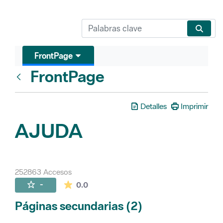
FrontPage
FrontPage
Atrás
Detalles
Imprimir
AJUDA
252863 Accesos
La valoración media es de 0 estrellas de 
-
0.0
Páginas secundarias (2)