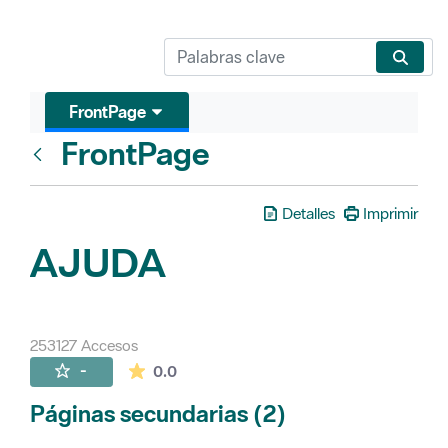
FrontPage
FrontPage
Atrás
Detalles
Imprimir
AJUDA
253127 Accesos
La valoración media es de 0 estrellas de 
-
0.0
Páginas secundarias (2)