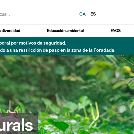
CA
ES
odiversidad
Educación ambiental
FAQS
emporal por motivos de seguridad.
o a una restricción de paso en la zona de la Foradada.
urals