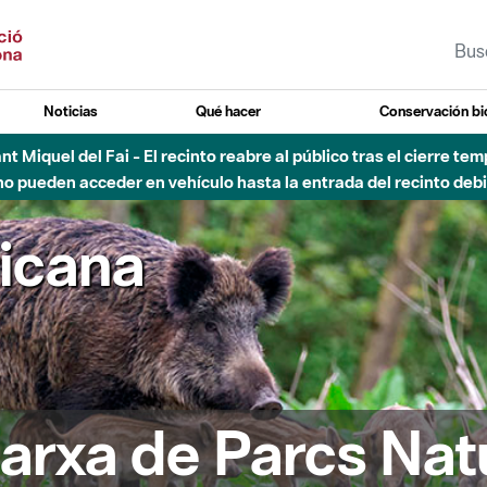
Noticias
Qué hacer
Conservación bi
Sant Miquel del Fai - El recinto reabre al público tras el cierre t
 pueden acceder en vehículo hasta la entrada del recinto debid
ricana
arxa de Parcs Nat