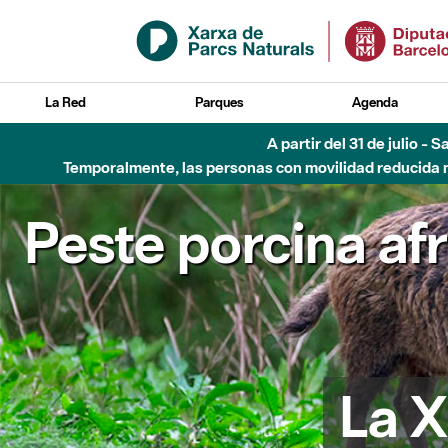
Saltar al contenido principal
La Red
Parques
Agenda
A partir del 31 de julio - 
Temporalmente, las personas con movilidad reducida no
Peste porcina af
La X