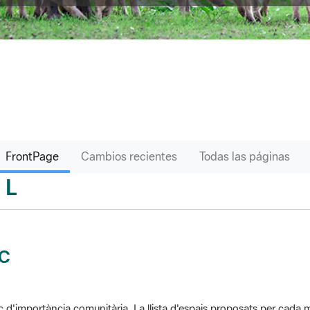
FrontPage
Cambios recientes
Todas las páginas
L
sari
IC
c d'importància comunitària. La llista d'espais proposats per cad