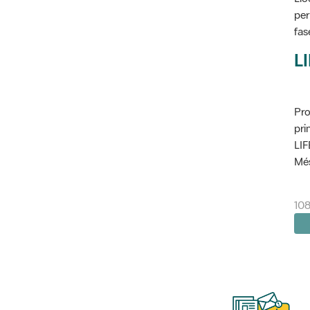
per
fas
L
Pro
pri
LIF
Més
10