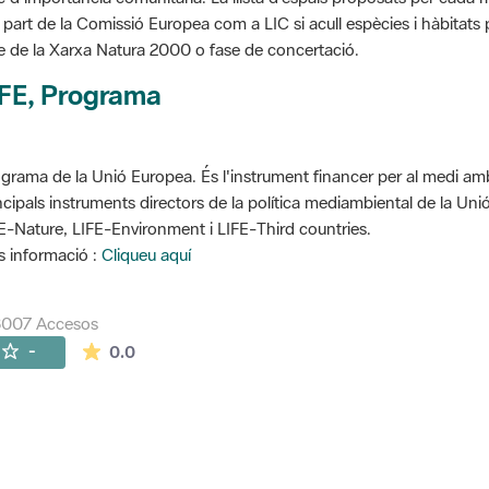
 part de la Comissió Europea com a LIC si acull espècies i hàbitats p
e de la Xarxa Natura 2000 o fase de concertació.
IFE, Programa
grama de la Unió Europea. És l'instrument financer per al medi ambi
ncipals instruments directors de la política mediambiental de la Un
E-Nature, LIFE-Environment i LIFE-Third countries.
 informació :
Cliqueu aquí
8007 Accesos
La valoración media es de 0 estrellas de 5.
-
0.0