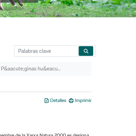
P&aacute;ginas hu&eacute;rfanas
Detalles
Imprimir
a membre de la Xarxa Natura 2000 es designa