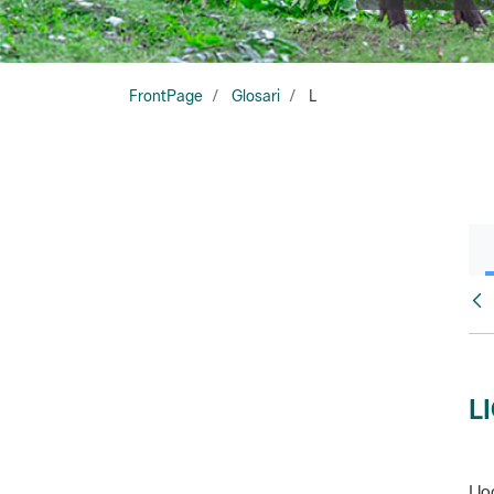
FrontPage
Glosari
L
Glo
L
Llo