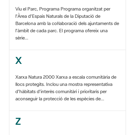
Barcelona amb la col·laboració dels ajuntaments de
l'àmbit de cada parc. El programa ofereix una
sèrie...
X
Xarxa Natura 2000 Xarxa a escala comunitària de
llocs protegits. Inclou una mostra representativa
d'hàbitats d'interès comunitàri i prioritaris per
aconseguir la protecció de les espècies de...
Z
ZEC Zona d'especial conservació. En la fase
tercera de Xarxa Natura 2000 els llocs
d'importància comunitària són designats com a