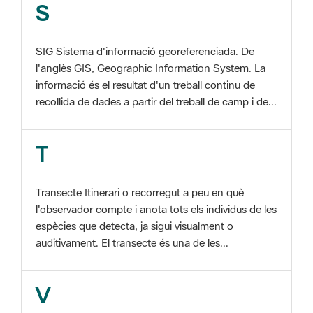
SIG Sistema d'informació georeferenciada. De
l'anglès GIS, Geographic Information System. La
informació és el resultat d'un treball continu de
recollida de dades a partir del treball de camp i de...
T
Transecte Itinerari o recorregut a peu en què
l'observador compte i anota tots els individus de les
espècies que detecta, ja sigui visualment o
auditivament. El transecte és una de les...
V
Viu el Parc, Programa Programa organitzat per
l'Àrea d'Espais Naturals de la Diputació de