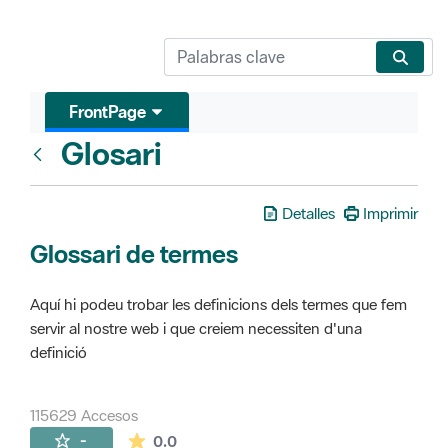
FrontPage
Glosari
FrontPage
Detalles
Imprimir
Glossari de termes
Aquí hi podeu trobar les definicions dels termes que fem
servir al nostre web i que creiem necessiten d'una
definició
115629 Accesos
La valoración media es de 0 estrellas de 
-
0.0
Páginas secundarias (16)