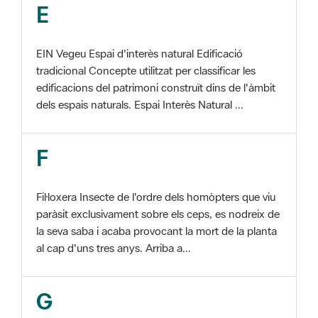
EIN Vegeu Espai d'interès natural Edificació
tradicional Concepte utilitzat per classificar les
edificacions del patrimoni construït dins de l'àmbit
dels espais naturals. Espai Interès Natural ...
F
Fil·loxera Insecte de l'ordre dels homòpters que viu
paràsit exclusivament sobre els ceps, es nodreix de
la seva saba i acaba provocant la mort de la planta
al cap d'uns tres anys. Arriba a...
G
GIS Veure SIG