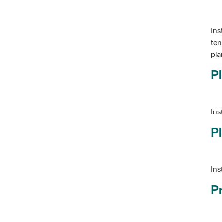
Ins
ten
pla
Pl
Ins
Pl
Ins
P
Ve