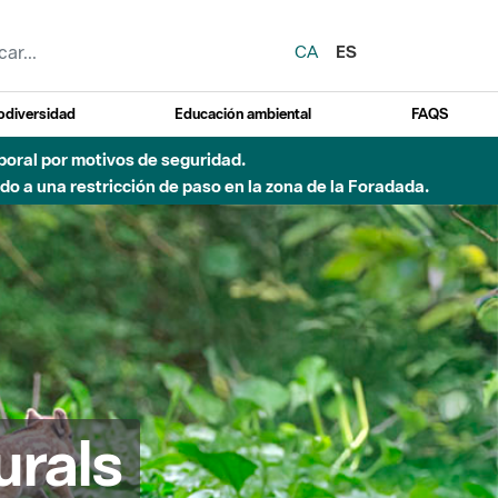
CA
ES
odiversidad
Educación ambiental
FAQS
 a obras de construcción de una pasarela sobre el río
urals