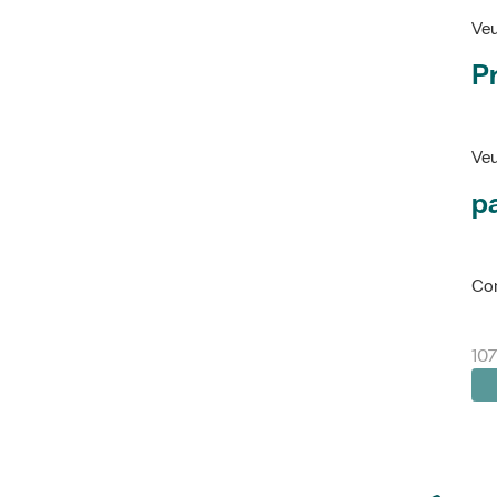
Veu
P
Veu
pa
Con
107