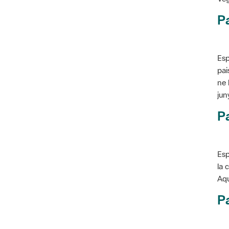
P
Esp
pai
ne 
jun
Pa
Esp
la 
Aqu
Pa
Con