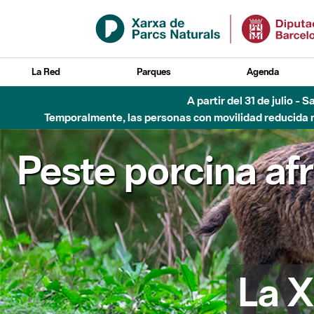
Saltar al contenido principal
La Red
Parques
Agenda
Hasta diciembre de 2026 - Parque Fluvial Besós
Peste porcina af
La X