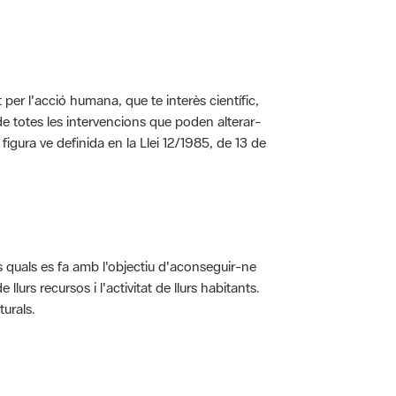
per l'acció humana, que te interès científic,
s de totes les intervencions que poden alterar-
 figura ve definida en la Llei 12/1985, de 13 de
ls quals es fa amb l'objectiu d'aconseguir-ne
rs recursos i l'activitat de llurs habitants.
turals.
t dins de l'àmbit dels espais naturals