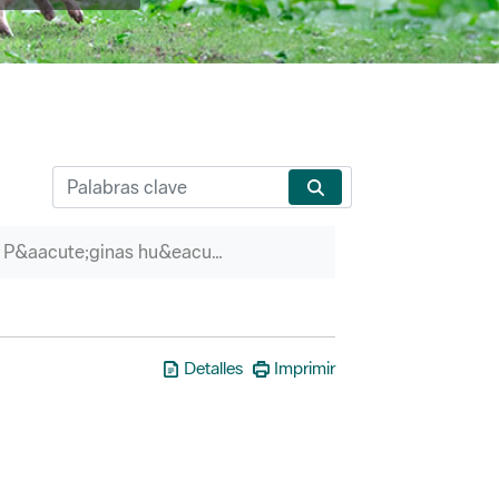
P&aacute;ginas hu&eacute;rfanas
Detalles
Imprimir