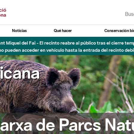
Noticias
Qué hacer
Conservación bi
 - Afectaciones en el cauce del Parque Fluvial del Besòs debido
ricana
arxa de Parcs Nat