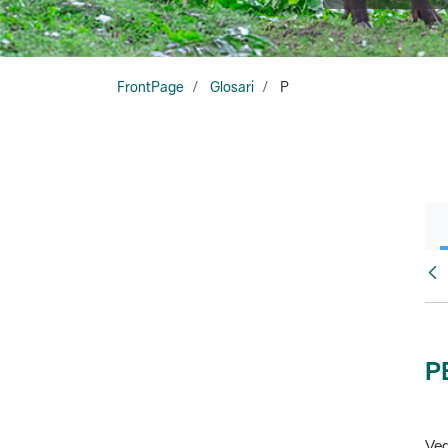
FrontPage
Glosari
P
Glo
P
Veg