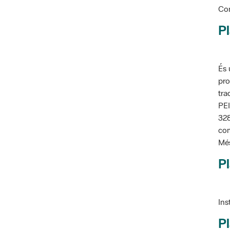
Pl
És 
pro
tra
PEI
328
com
Més
Pl
Ins
Pl