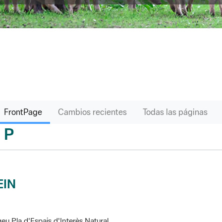
FrontPage
Cambios recientes
Todas las páginas
P
sari
EIN
eu Pla d'Espais d'Interès Natural