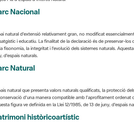
arc Nacional
ai natural d'extensió relativament gran, no modificat essencialment 
satgístic i educatiu. La finalitat de la declaració és de preservar-lo
la fisonomia, la integritat i l'evolució dels sistemes naturals. Aquesta
y, d'espais naturals.
rc Natural
ais natural que presenta valors naturals qualificats, la protecció de
conservació d'una manera compatible amb l'aprofitament ordenat de llu
esta figura ve definida en la Llei 12/1985, de 13 de juny, d'espais na
trimoni històricoartístic
cepte utilitzat per classificar les edificacions del patrimoni construï