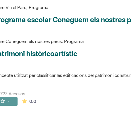
re Viu el Parc, Programa
rograma escolar Coneguem els nostres 
re Coneguem els nostres parcs, Programa
trimoni històricoartístic
cepte utilitzat per classificar les edificacions del patrimoni construï
727 Accesos
La valoración media es de 0 estrellas de 5.
-
0.0