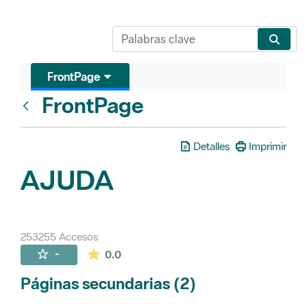
FrontPage
FrontPage
Atrás
Detalles
Imprimir
AJUDA
253255 Accesos
La valoración media es de 0 estrellas de 
-
0.0
Páginas secundarias (2)