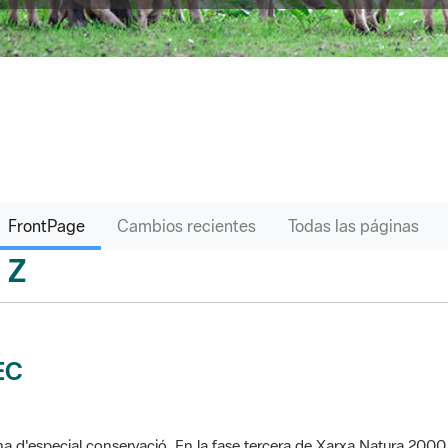
FrontPage
Cambios recientes
Todas las páginas
Z
sari
EC
a d'especial conservació. En la fase tercera de Xarxa Natura 2000 