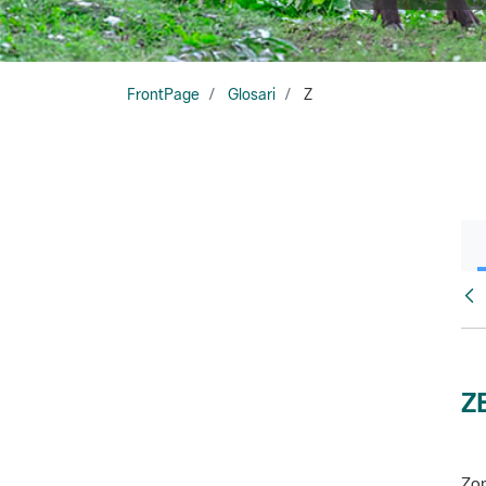
FrontPage
Glosari
Z
Glo
Z
Zon