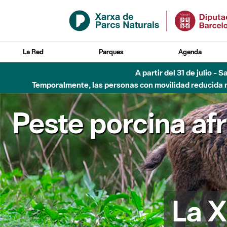
Saltar al contenido principal
La Red
Parques
Agenda
A partir del 31 de julio - 
Temporalmente, las personas con movilidad reducida no
Peste porcina af
La X