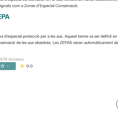
ignats com a Zones d'Especial Conservació.
EPA
a d'especial protecció per a les aus. Aquest terme va ser definit en
servació de les aus silvestres. Les ZEPAS seran automàticament 
8674 Accesos
La valoración media es de 0 estrellas de 5.
-
0.0