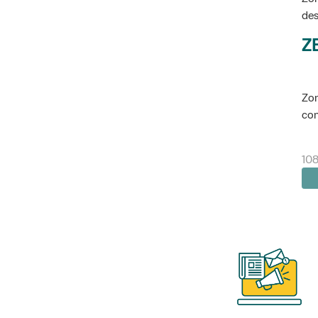
des
Z
Zon
con
10