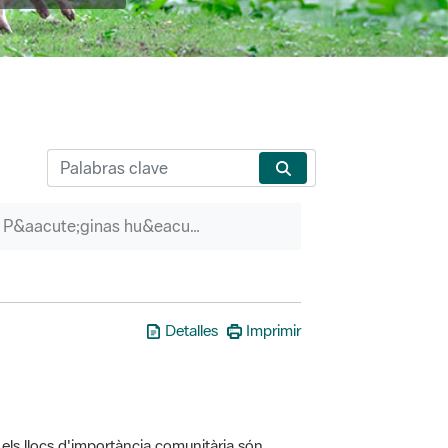
P&aacute;ginas hu&eacute;rfanas
Detalles
Imprimir
els llocs d'importància comunitària són