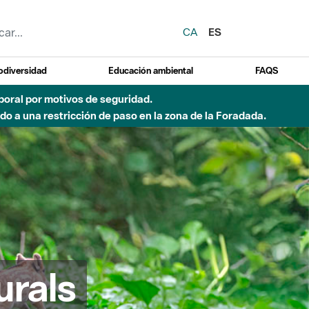
CA
ES
odiversidad
Educación ambiental
FAQS
emporal por motivos de seguridad.
o a una restricción de paso en la zona de la Foradada.
urals