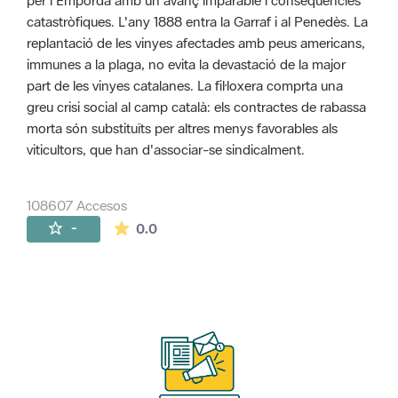
per l'Empordà amb un avanç imparable i conseqüències
catastròfiques. L'any 1888 entra la Garraf i al Penedès. La
replantació de les vinyes afectades amb peus americans,
immunes a la plaga, no evita la devastació de la major
part de les vinyes catalanes. La fil·loxera comprta una
greu crisi social al camp català: els contractes de rabassa
morta són substituïts per altres menys favorables als
viticultors, que han d'associar-se sindicalment.
108607 Accesos
La valoración media es de 0 estrellas de 
-
0.0