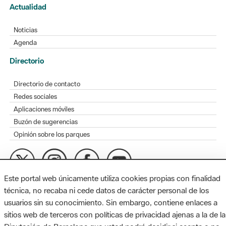
Actualidad
Noticias
Agenda
Directorio
Directorio de contacto
Redes sociales
Aplicaciones móviles
Buzón de sugerencias
Opinión sobre los parques
Este portal web únicamente utiliza cookies propias con finalidad
MAPA WEB
AVISO LEGAL
ACCESIBILIDAD
técnica, no recaba ni cede datos de carácter personal de los
usuarios sin su conocimiento. Sin embargo, contiene enlaces a
Diputación de Barcelona. Edifici Llacuna, 1a planta. Badajoz, 49.
sitios web de terceros con políticas de privacidad ajenas a la de la
08005 Barcelona. Tel. 934 022 428 / xarxaparcs@diba.cat