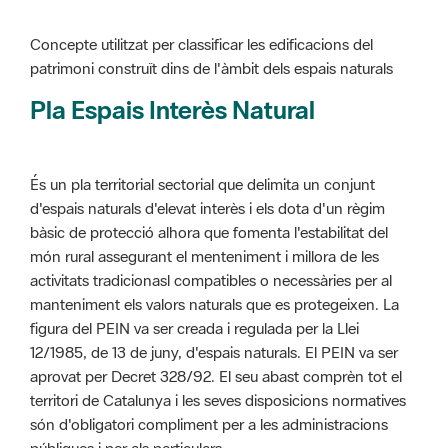
Pla Espais Interès Natural
És un pla territorial sectorial que delimita un conjunt
d'espais naturals d'elevat interès i els dota d'un règim
bàsic de protecció alhora que fomenta l'estabilitat del
món rural assegurant el menteniment i millora de les
activitats tradicionasl compatibles o necessàries per al
manteniment els valors naturals que es protegeixen. La
figura del PEIN va ser creada i regulada per la Llei
12/1985, de 13 de juny, d'espais naturals. El PEIN va ser
aprovat per Decret 328/92. El seu abast comprèn tot el
territori de Catalunya i les seves disposicions normatives
són d'obligatori compliment per a les administracions
públiques i per als particulars.
Més informació :
Cliqueu aquí
Pla d'ordenació