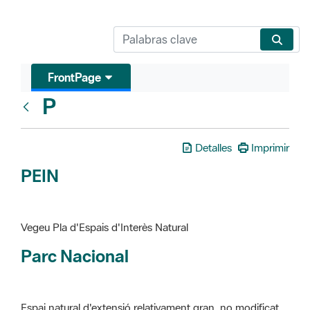
FrontPage
P
Glosari
Detalles
Imprimir
PEIN
Vegeu Pla d'Espais d'Interès Natural
Parc Nacional
Espai natural d'extensió relativament gran, no modificat
essencialment per l'acció humana, que te interès científic,
paisatgístic i educatiu. La finalitat de la declaració és de
preservar-los de totes les intervencions que poden