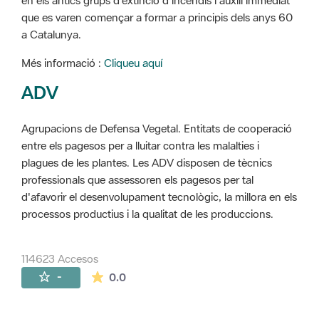
en els antics grups d'extinció d'incendis i auxili immediat
que es varen començar a formar a principis dels anys 60
a Catalunya.
Més informació :
Cliqueu aquí
ADV
Agrupacions de Defensa Vegetal. Entitats de cooperació
entre els pagesos per a lluitar contra les malalties i
plagues de les plantes. Les ADV disposen de tècnics
professionals que assessoren els pagesos per tal
d'afavorir el desenvolupament tecnològic, la millora en els
processos productius i la qualitat de les produccions.
114623 Accesos
La valoración media es de 0 estrellas de 
-
0.0