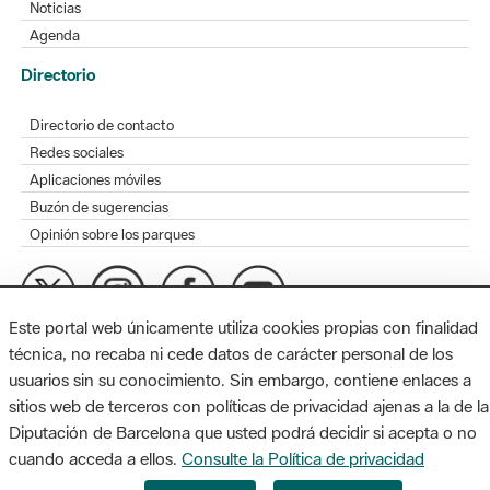
Noticias
Agenda
Directorio
Directorio de contacto
Redes sociales
Aplicaciones móviles
Buzón de sugerencias
Opinión sobre los parques
Este portal web únicamente utiliza cookies propias con finalidad
MAPA WEB
AVISO LEGAL
ACCESIBILIDAD
técnica, no recaba ni cede datos de carácter personal de los
usuarios sin su conocimiento. Sin embargo, contiene enlaces a
Diputación de Barcelona. Edifici Llacuna, 1a planta. Badajoz, 49.
sitios web de terceros con políticas de privacidad ajenas a la de la
08005 Barcelona. Tel. 934 022 428 / xarxaparcs@diba.cat
Diputación de Barcelona que usted podrá decidir si acepta o no
cuando acceda a ellos.
Consulte la Política de privacidad