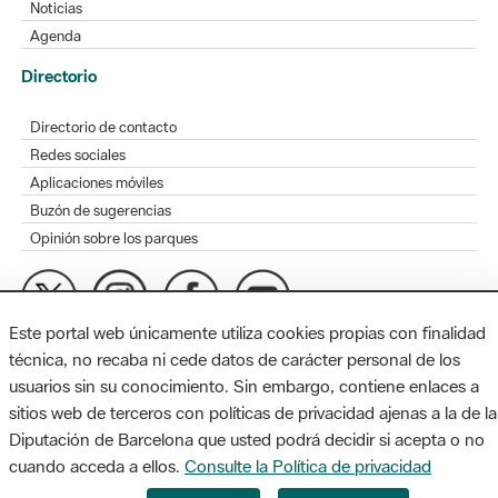
Noticias
Agenda
Directorio
Directorio de contacto
Redes sociales
Aplicaciones móviles
Buzón de sugerencias
Opinión sobre los parques
Este portal web únicamente utiliza cookies propias con finalidad
MAPA WEB
AVISO LEGAL
ACCESIBILIDAD
técnica, no recaba ni cede datos de carácter personal de los
usuarios sin su conocimiento. Sin embargo, contiene enlaces a
Diputación de Barcelona. Edifici Llacuna, 1a planta. Badajoz, 49.
sitios web de terceros con políticas de privacidad ajenas a la de la
08005 Barcelona. Tel. 934 022 428 / xarxaparcs@diba.cat
Diputación de Barcelona que usted podrá decidir si acepta o no
cuando acceda a ellos.
Consulte la Política de privacidad