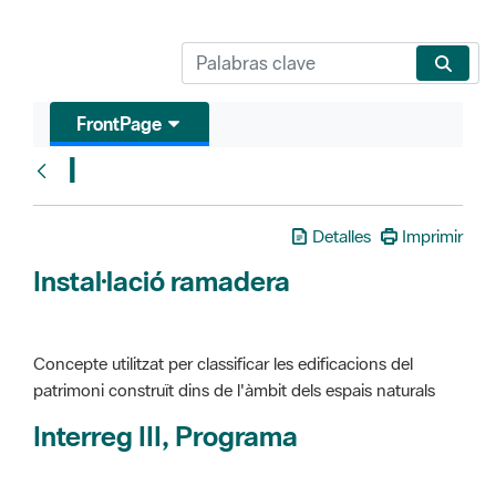
FrontPage
I
Glosari
Detalles
Imprimir
Instal·lació ramadera
Concepte utilitzat per classificar les edificacions del
patrimoni construït dins de l'àmbit dels espais naturals
Interreg III, Programa