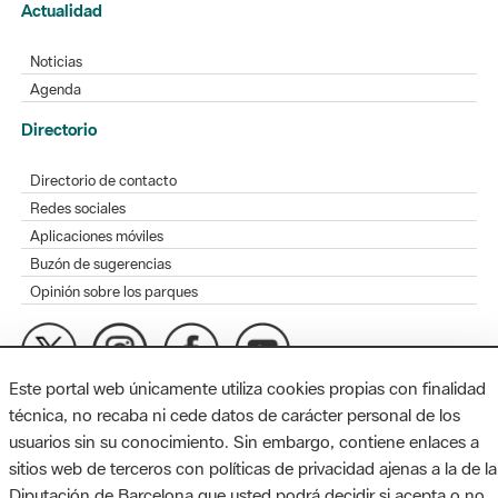
Actualidad
Noticias
Agenda
Directorio
Directorio de contacto
Redes sociales
Aplicaciones móviles
Buzón de sugerencias
Opinión sobre los parques
Este portal web únicamente utiliza cookies propias con finalidad
MAPA WEB
AVISO LEGAL
ACCESIBILIDAD
técnica, no recaba ni cede datos de carácter personal de los
usuarios sin su conocimiento. Sin embargo, contiene enlaces a
Diputación de Barcelona. Edifici Llacuna, 1a planta. Badajoz, 49.
sitios web de terceros con políticas de privacidad ajenas a la de la
08005 Barcelona. Tel. 934 022 428 / xarxaparcs@diba.cat
Diputación de Barcelona que usted podrá decidir si acepta o no