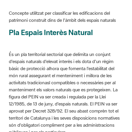
Pla Espais Interès Natural
És un pla territorial sectorial que delimita un conjunt
d'espais naturals d'elevat interès i els dota d'un règim
bàsic de protecció alhora que fomenta l'estabilitat del
món rural assegurant el menteniment i millora de les
activitats tradicionasl compatibles o necessàries per al
manteniment els valors naturals que es protegeixen. La
figura del PEIN va ser creada i regulada per la Llei
12/1985, de 13 de juny, d'espais naturals. El PEIN va ser
aprovat per Decret 328/92. El seu abast comprèn tot el
territori de Catalunya i les seves disposicions normatives
són d'obligatori compliment per a les administracions
públiques i per als particulars.
Més informació :
Cliqueu aquí
Pla d'ordenació