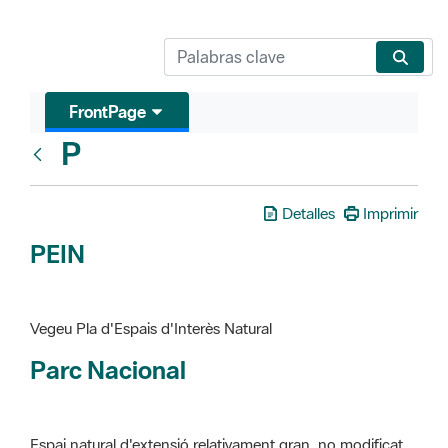
FrontPage
P
Glosari
Detalles
Imprimir
PEIN
Vegeu Pla d'Espais d'Interès Natural
Parc Nacional
Espai natural d'extensió relativament gran, no modificat
essencialment per l'acció humana, que te interès científic,
paisatgístic i educatiu. La finalitat de la declaració és de
preservar-los de totes les intervencions que poden