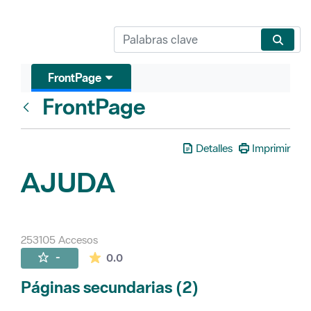
FrontPage
FrontPage
Atrás
Detalles
Imprimir
AJUDA
253105 Accesos
La valoración media es de 0 estrellas de 
-
0.0
Páginas secundarias (2)