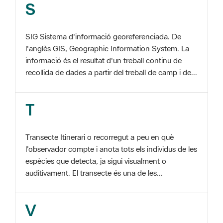
SIG Sistema d'informació georeferenciada. De
l'anglès GIS, Geographic Information System. La
informació és el resultat d'un treball continu de
recollida de dades a partir del treball de camp i de...
T
Transecte Itinerari o recorregut a peu en què
l'observador compte i anota tots els individus de les
espècies que detecta, ja sigui visualment o
auditivament. El transecte és una de les...
V
Viu el Parc, Programa Programa organitzat per
l'Àrea d'Espais Naturals de la Diputació de