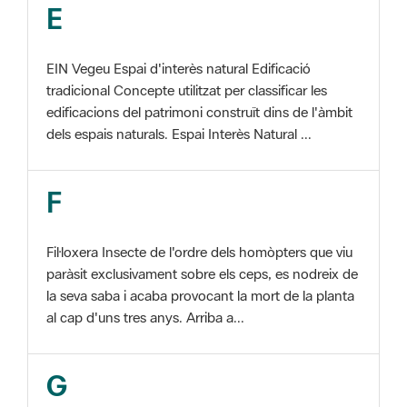
EIN Vegeu Espai d'interès natural Edificació
tradicional Concepte utilitzat per classificar les
edificacions del patrimoni construït dins de l'àmbit
dels espais naturals. Espai Interès Natural ...
F
Fil·loxera Insecte de l'ordre dels homòpters que viu
paràsit exclusivament sobre els ceps, es nodreix de
la seva saba i acaba provocant la mort de la planta
al cap d'uns tres anys. Arriba a...
G
GIS Veure SIG