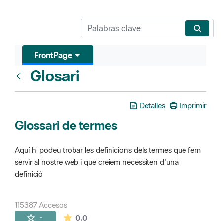
FrontPage
Glosari
FrontPage
Detalles
Imprimir
Glossari de termes
Aquí hi podeu trobar les definicions dels termes que fem
servir al nostre web i que creiem necessiten d'una
definició
115387 Accesos
La valoración media es de 0 estrellas de 
-
0.0
Páginas secundarias (16)