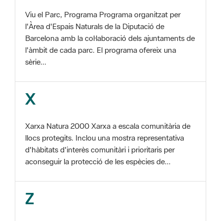
Barcelona amb la col·laboració dels ajuntaments de
l'àmbit de cada parc. El programa ofereix una
sèrie...
X
Xarxa Natura 2000 Xarxa a escala comunitària de
llocs protegits. Inclou una mostra representativa
d'hàbitats d'interès comunitàri i prioritaris per
aconseguir la protecció de les espècies de...
Z
ZEC Zona d'especial conservació. En la fase
tercera de Xarxa Natura 2000 els llocs
d'importància comunitària són designats com a