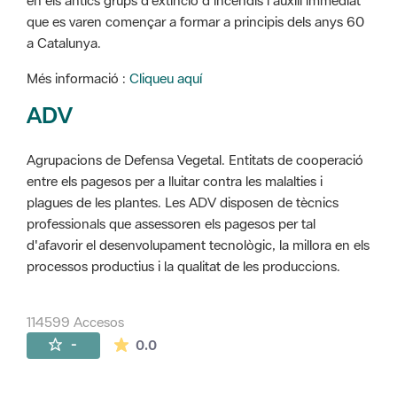
en els antics grups d'extinció d'incendis i auxili immediat
que es varen començar a formar a principis dels anys 60
a Catalunya.
Més informació :
Cliqueu aquí
ADV
Agrupacions de Defensa Vegetal. Entitats de cooperació
entre els pagesos per a lluitar contra les malalties i
plagues de les plantes. Les ADV disposen de tècnics
professionals que assessoren els pagesos per tal
d'afavorir el desenvolupament tecnològic, la millora en els
processos productius i la qualitat de les produccions.
114599 Accesos
La valoración media es de 0 estrellas de 
-
0.0