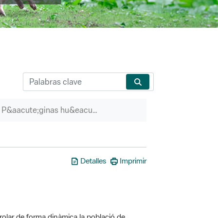
P&aacute;ginas hu&eacute;rfanas
Detalles
Imprimir
olar de forma dinàmica la població de