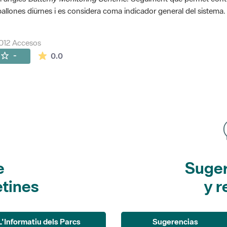
allones diürnes i es considera coma indicador general del sistema.
012 Accesos
La valoración media es de 0 estrellas de 5.
-
0.0
e
Suger
etines
y r
L'Informatiu dels Parcs
Sugerencias