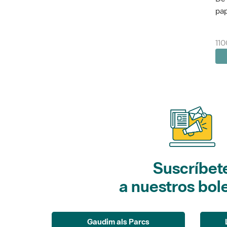
pap
110
Suscríbet
a nuestros bol
Gaudim als Parcs