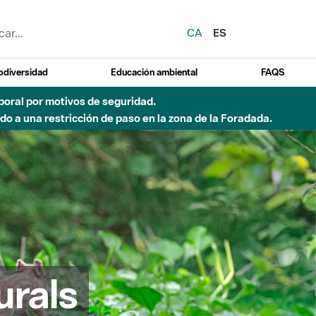
CA
ES
odiversidad
Educación ambiental
FAQS
emporal por motivos de seguridad.
o a una restricción de paso en la zona de la Foradada.
urals