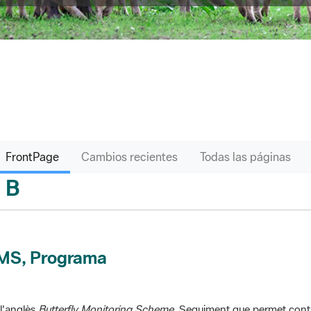
FrontPage
Cambios recientes
Todas las páginas
B
sari
MS, Programa
l'anglès
Butterfly Monitoring Scheme
. Seguiment que permet contr