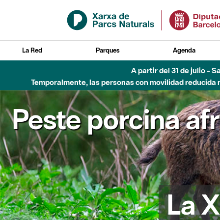
Saltar al contenido principal
La Red
Parques
Agenda
A partir del 31 de julio - 
Temporalmente, las personas con movilidad reducida no
Peste porcina af
La X