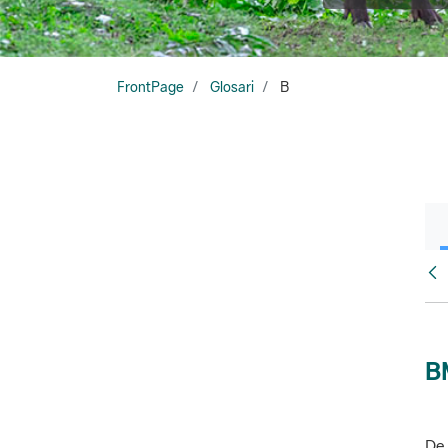
FrontPage
Glosari
B
Glo
B
De 