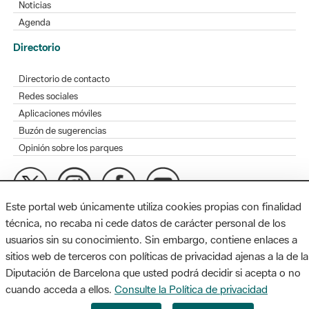
Noticias
Agenda
Directorio
Directorio de contacto
Redes sociales
Aplicaciones móviles
Buzón de sugerencias
Opinión sobre los parques
Este portal web únicamente utiliza cookies propias con finalidad
MAPA WEB
AVISO LEGAL
ACCESIBILIDAD
técnica, no recaba ni cede datos de carácter personal de los
usuarios sin su conocimiento. Sin embargo, contiene enlaces a
Diputación de Barcelona. Edifici Llacuna, 1a planta. Badajoz, 49.
sitios web de terceros con políticas de privacidad ajenas a la de la
08005 Barcelona. Tel. 934 022 428 / xarxaparcs@diba.cat
Diputación de Barcelona que usted podrá decidir si acepta o no
cuando acceda a ellos.
Consulte la Política de privacidad