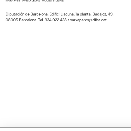
MAPA WEB
AVISO LEGAL
ACCESIBILIDAD
Diputación de Barcelona. Edifici Llacuna, 1a planta. Badajoz, 49.
08005 Barcelona. Tel. 934 022 428 / xarxaparcs@diba.cat