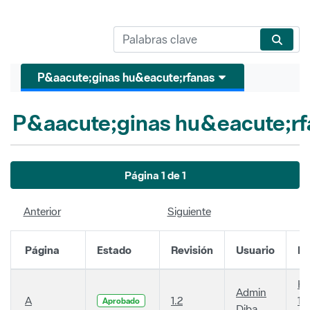
P&aacute;ginas hu&eacute;rfanas
P&aacute;ginas hu&eacute;rf
Página 1 de 1
Anterior
Siguiente
Página
Estado
Revisión
Usuario
Fe
Ha
Admin
A
1.2
14
Aprobado
Diba