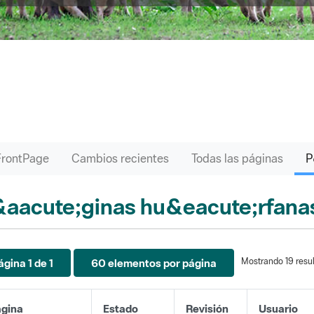
FrontPage
Cambios recientes
Todas las páginas
aacute;ginas hu&eacute;rfana
Mostrando 19 resul
ágina 1 de 1
60 elementos por página
gina
Estado
Revisión
Usuario