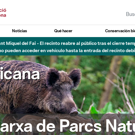
Noticias
Qué hacer
Conservación bi
 - Afectaciones en el cauce del Parque Fluvial del Besòs debido
ricana
arxa de Parcs Nat