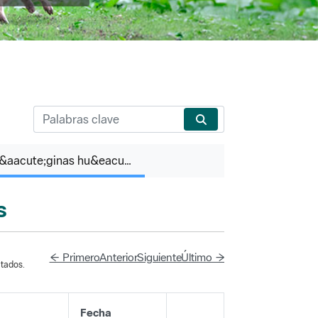
P&aacute;ginas hu&eacute;rfanas
s
← Primero
Anterior
Siguiente
Último →
tados.
Fecha