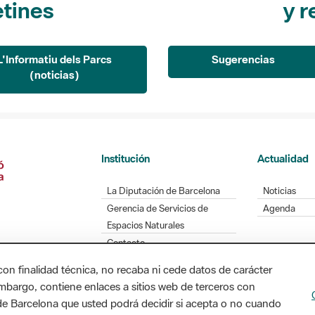
L'Informatiu dels Parcs
Sugerencias
(noticias)
Institución
Actualidad
La Diputación de Barcelona
Noticias
Gerencia de Servicios de
Agenda
Espacios Naturales
Contacto
con finalidad técnica, no recaba ni cede datos de carácter
embargo, contiene enlaces a sitios web de terceros con
Diputación de Barcelona. Edifici Llacuna, 1a planta
n de Barcelona que usted podrá decidir si acepta o no cuando
/ xarxaparcs@diba.cat