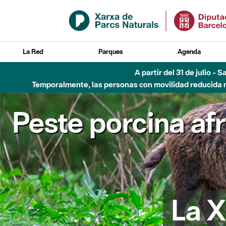
Saltar al contenido principal
La Red
Parques
Agenda
Hasta diciembre de 2026 - Parque Fluvial Besós
Peste porcina af
La X