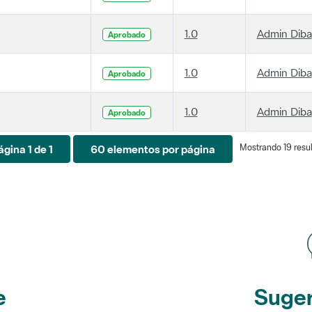
1.0
Admin Diba
Aprobado
1.0
Admin Diba
Aprobado
1.0
Admin Diba
Aprobado
Mostrando 19 resul
ágina 1 de 1
60 elementos por página
e
Suger
etines
y r