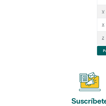
V
X
Z
P
Suscríbet
a nuestros bol