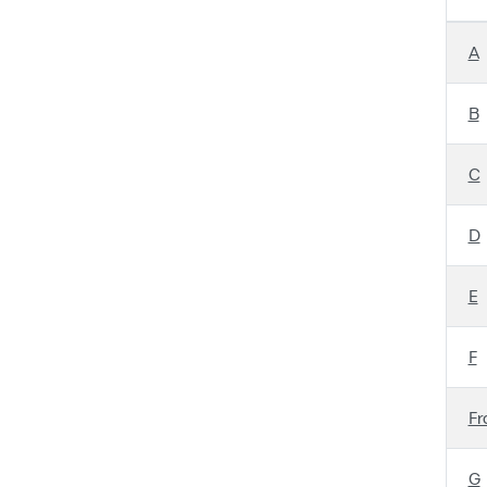
A
B
C
D
E
F
Fr
G