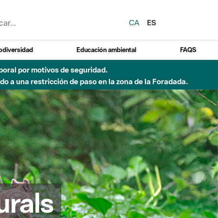
CA
ES
odiversidad
Educación ambiental
FAQS
 a obras de construcción de una pasarela sobre el río
urals