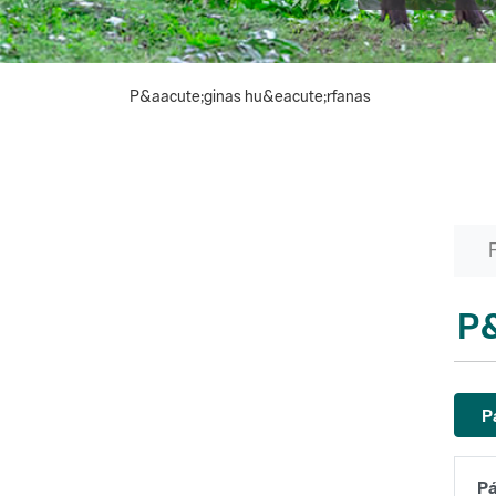
P&aacute;ginas hu&eacute;rfanas
P&
P
Pá