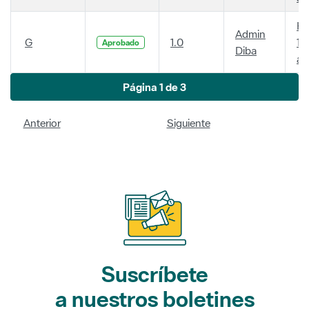
Ha
Admin
G
1.0
14
Aprobado
Diba
añ
Página 1 de 3
Anterior
Siguiente
Suscríbete
a nuestros boletines