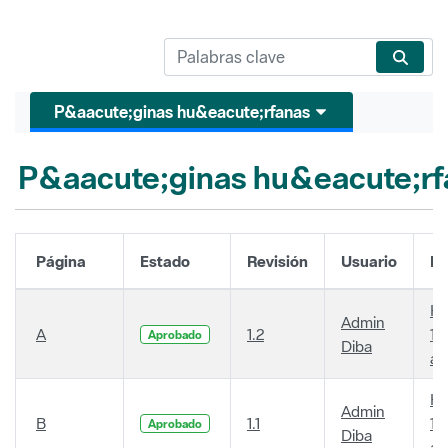
P&aacute;ginas hu&eacute;rfanas
P&aacute;ginas hu&eacute;rf
Página
Estado
Revisión
Usuario
Fe
Ha
Admin
A
1.2
14
Aprobado
Diba
añ
Ha
Admin
B
1.1
14
Aprobado
Diba
añ