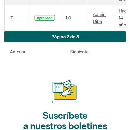
Hace
Admin
T
1.0
14
Aprobado
Diba
años
Página 2 de 3
Anterior
Siguiente
Suscríbete
a nuestros boletines