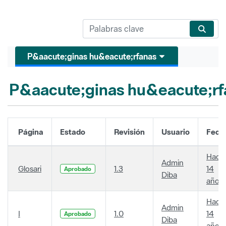
P&aacute;ginas hu&eacute;rfanas
P&aacute;ginas hu&eacute;rf
Página
Estado
Revisión
Usuario
Fech
Hace
Admin
Glosari
1.3
14
Aprobado
Diba
años
Hace
Admin
I
1.0
14
Aprobado
Diba
años