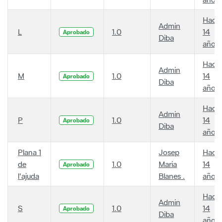
Hace
Admin
L
1.0
14
Aprobado
Diba
años
Hace
Admin
M
1.0
14
Aprobado
Diba
años
Hace
Admin
P
1.0
14
Aprobado
Diba
años
Plana 1
Josep
Hace
de
1.0
Maria
14
Aprobado
l'ajuda
Blanes .
años
Hace
Admin
S
1.0
14
Aprobado
Diba
años