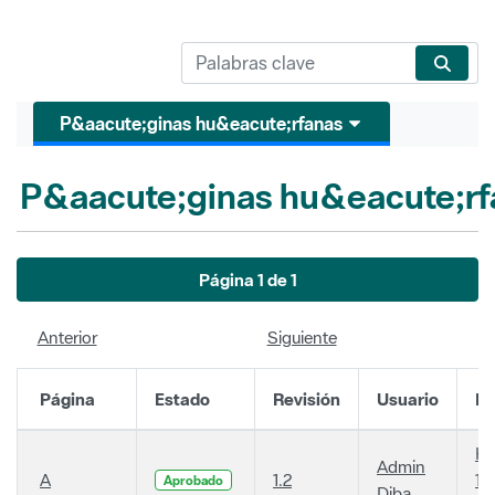
P&aacute;ginas hu&eacute;rfanas
P&aacute;ginas hu&eacute;rf
Página 1 de 1
Anterior
Siguiente
Página
Estado
Revisión
Usuario
Fe
Ha
Admin
A
1.2
14
Aprobado
Diba