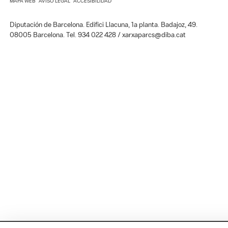
MAPA WEB
AVISO LEGAL
ACCESIBILIDAD
Diputación de Barcelona. Edifici Llacuna, 1a planta. Badajoz, 49.
08005 Barcelona. Tel. 934 022 428 / xarxaparcs@diba.cat