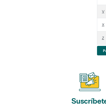
V
X
Z
P
Suscríbet
a nuestros bol