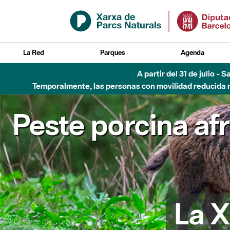
Saltar al contenido principal
La Red
Parques
Agenda
Hasta diciembre de 2026 - Parque Fluvial Besós
Peste porcina af
La X