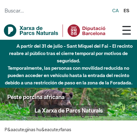
Saltar al contenido principal
CA
ES
Hasta diciembre de 2026 - Parque Fluvial Besós -
Afectaciones en el cauce del Parque Fluvial del Besòs debido
a obras de construcción de una pasarela sobre el río
Peste porcina africana
La Xarxa de Parcs Naturals
P&aacute;ginas hu&eacute;rfanas