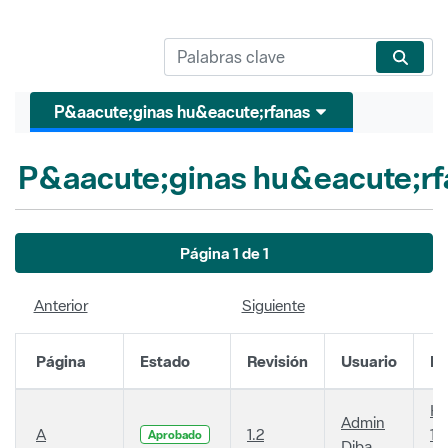
P&aacute;ginas hu&eacute;rfanas
P&aacute;ginas hu&eacute;rf
Página 1 de 1
Anterior
Siguiente
Página
Estado
Revisión
Usuario
Fe
Ha
Admin
A
1.2
14
Aprobado
Diba
añ
Ha
Admin