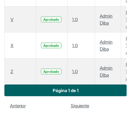
Diba
añ
Ha
Admin
X
1.0
14
Aprobado
Diba
añ
Ha
Admin
Z
1.0
14
Aprobado
Diba
añ
Página 1 de 1
Anterior
Siguiente