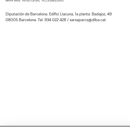
MAPA WEB
AVISO LEGAL
ACCESIBILIDAD
Diputación de Barcelona. Edifici Llacuna, 1a planta. Badajoz, 49.
08005 Barcelona. Tel. 934 022 428 / xarxaparcs@diba.cat