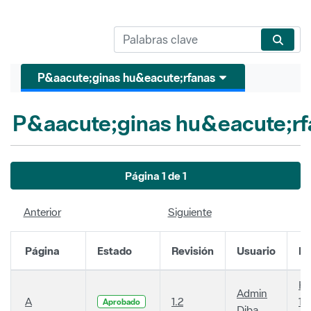
P&aacute;ginas hu&eacute;rfanas
P&aacute;ginas hu&eacute;rf
Página 1 de 1
Anterior
Siguiente
Página
Estado
Revisión
Usuario
Fe
Ha
Admin
A
1.2
14
Aprobado
Diba