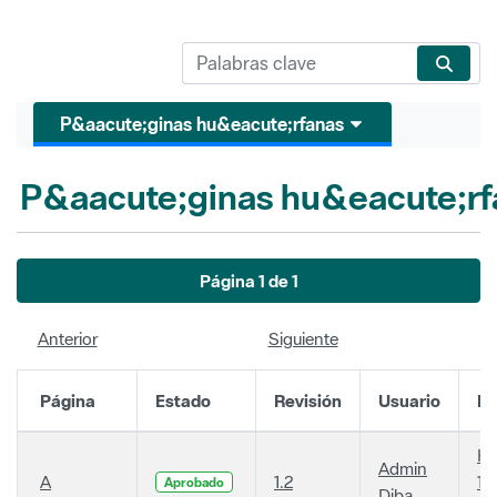
P&aacute;ginas hu&eacute;rfanas
P&aacute;ginas hu&eacute;rf
Página 1 de 1
Anterior
Siguiente
Página
Estado
Revisión
Usuario
Fe
Ha
Admin
A
1.2
14
Aprobado
Diba