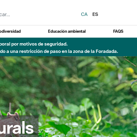
CA
ES
odiversidad
Educación ambiental
FAQS
 a obras de construcción de una pasarela sobre el río
urals