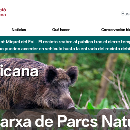
Noticias
Qué hacer
Conservación bi
 - Afectaciones en el cauce del Parque Fluvial del Besòs debido
ricana
arxa de Parcs Nat