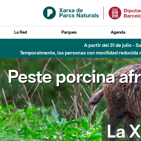
Saltar al contenido principal
La Red
Parques
Agenda
Hasta diciembre de 2026 - Parque Fluvial Besós
Peste porcina af
La X