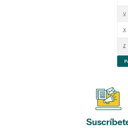
V
X
Z
P
Suscríbet
a nuestros bol