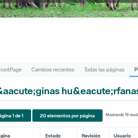
FrontPage
Cambios recientes
Todas las páginas
aacute;ginas hu&eacute;rfana
Mostrando 19 resul
ágina 1 de 1
20 elementos por página
gina
Estado
Revisión
Usuario