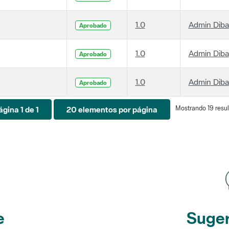
1.0
Admin Diba
Aprobado
1.0
Admin Diba
Aprobado
1.0
Admin Diba
Aprobado
Mostrando 19 resul
ágina 1 de 1
20 elementos por página
e
Suger
etines
y r