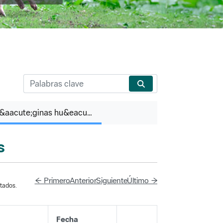
P&aacute;ginas hu&eacute;rfanas
s
← Primero
Anterior
Siguiente
Último →
tados.
Fecha