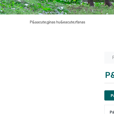
P&aacute;ginas hu&eacute;rfanas
P&
P
Pá