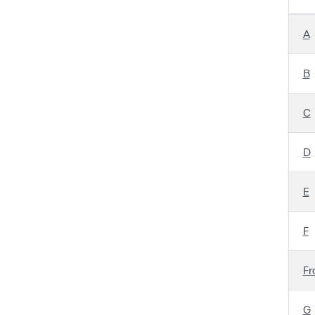
A
B
C
D
E
F
Fr
G