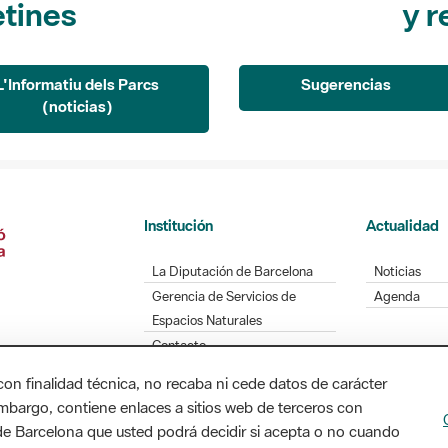
L'Informatiu dels Parcs
Sugerencias
(noticias)
Institución
Actualidad
La Diputación de Barcelona
Noticias
Gerencia de Servicios de
Agenda
Espacios Naturales
Contacto
con finalidad técnica, no recaba ni cede datos de carácter
embargo, contiene enlaces a sitios web de terceros con
Diputación de Barcelona. Edifici Llacuna, 1a planta
n de Barcelona que usted podrá decidir si acepta o no cuando
/ xarxaparcs@diba.cat