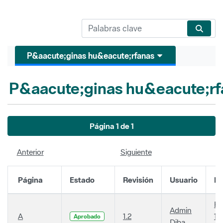
P&aacute;ginas hu&eacute;rfanas
P&aacute;ginas hu&eacute;rf
Página 1 de 1
Anterior
Siguiente
Página
Estado
Revisión
Usuario
Fe
Ha
Admin
A
1.2
14
Aprobado
Diba