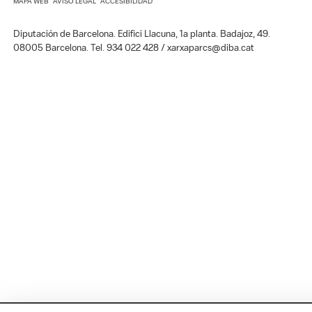
MAPA WEB
AVISO LEGAL
ACCESIBILIDAD
Diputación de Barcelona. Edifici Llacuna, 1a planta. Badajoz, 49.
08005 Barcelona. Tel. 934 022 428 / xarxaparcs@diba.cat