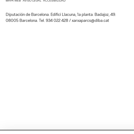
MAPA WEB
AVISO LEGAL
ACCESIBILIDAD
Diputación de Barcelona. Edifici Llacuna, 1a planta. Badajoz, 49.
08005 Barcelona. Tel. 934 022 428 / xarxaparcs@diba.cat