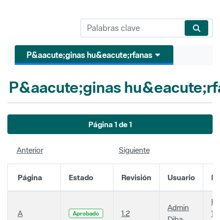
P&aacute;ginas hu&eacute;rfanas
P&aacute;ginas hu&eacute;rf
Página 1 de 1
Anterior
Siguiente
Página
Estado
Revisión
Usuario
Fe
Ha
Admin
A
1.2
14
Aprobado
Diba