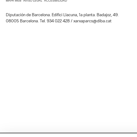
MAPA WEB
AVISO LEGAL
ACCESIBILIDAD
Diputación de Barcelona. Edifici Llacuna, 1a planta. Badajoz, 49.
08005 Barcelona. Tel. 934 022 428 / xarxaparcs@diba.cat