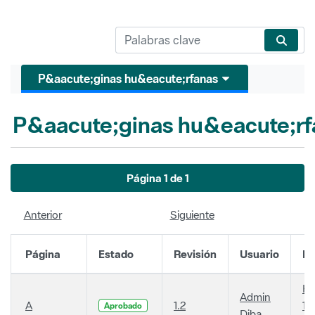
P&aacute;ginas hu&eacute;rfanas
P&aacute;ginas hu&eacute;rf
Página 1 de 1
Anterior
Siguiente
Página
Estado
Revisión
Usuario
Fe
Ha
Admin
A
1.2
14
Aprobado
Diba