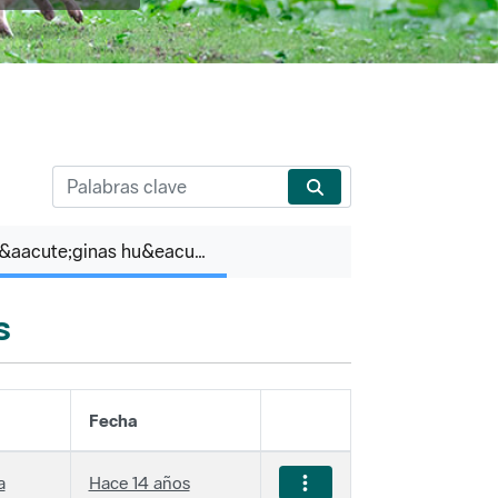
P&aacute;ginas hu&eacute;rfanas
s
Fecha
a
Hace 14 años