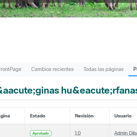
FrontPage
Cambios recientes
Todas las páginas
aacute;ginas hu&eacute;rfana
gina
Estado
Revisión
Usuario
1.0
Admin Dib
Aprobado