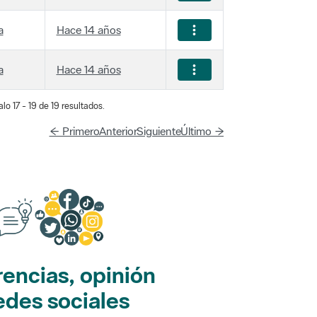
a
Hace 14 años
a
Hace 14 años
lo 17 - 19 de 19 resultados.
← Primero
Anterior
Siguiente
Último →
encias, opinión
edes sociales