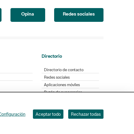
Opina
Redes sociales
Directorio
Directorio de contacto
Redes sociales
Aplicaciones móviles
Buzón de sugerencias
Opinión sobre los parques
Configuración
Aceptar todo
Rechazar todas
. Badajoz, 49. 08005 Barcelona. Tel. 934 022 428