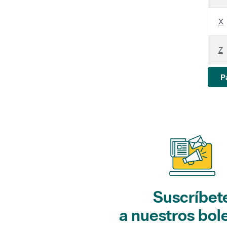
X
Z
P
Suscríbet
a nuestros bol