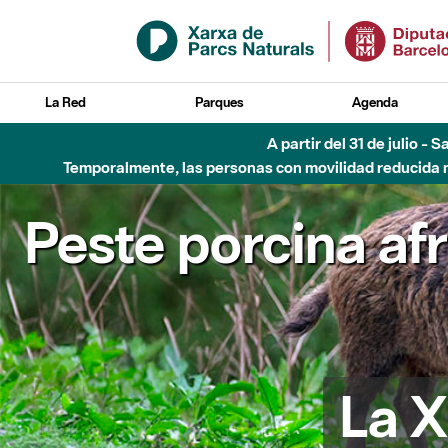
Saltar al contenido principal
La Red
Parques
Agenda
A partir del 31 de julio - 
Temporalmente, las personas con movilidad reducida no
Peste porcina af
La X