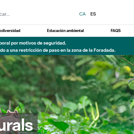
CA
ES
odiversidad
Educación ambiental
FAQS
emporal por motivos de seguridad.
o a una restricción de paso en la zona de la Foradada.
urals