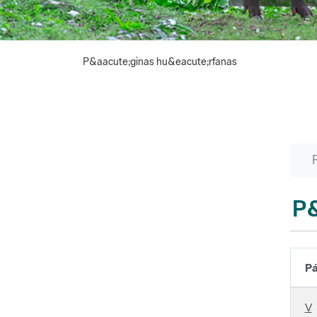
P&aacute;ginas hu&eacute;rfanas
P&
Pá
V