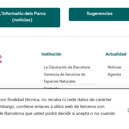
L'Informatiu dels Parcs
Sugerencias
(noticias)
Institución
Actualidad
La Diputación de Barcelona
Noticias
Gerencia de Servicios de
Agenda
Espacios Naturales
Contacto
con finalidad técnica, no recaba ni cede datos de carácter
embargo, contiene enlaces a sitios web de terceros con
n de Barcelona que usted podrá decidir si acepta o no cuando
Diputación de Barcelona. Edifici Llacuna, 1a planta
/ xarxaparcs@diba.cat