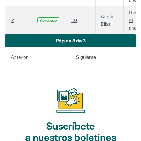
Hace
Admin
Z
1.0
14
Aprobado
Diba
años
Página 3 de 3
Anterior
Siguiente
Suscríbete
a nuestros boletines