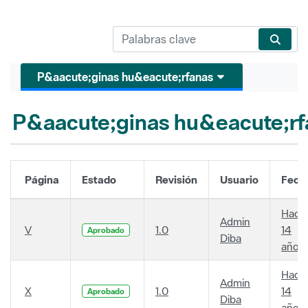
P&aacute;ginas hu&eacute;rfanas
P&aacute;ginas hu&eacute;rf
Página
Estado
Revisión
Usuario
Fech
Hace
Admin
V
1.0
14
Aprobado
Diba
años
Hace
Admin
X
1.0
14
Aprobado
Diba
años