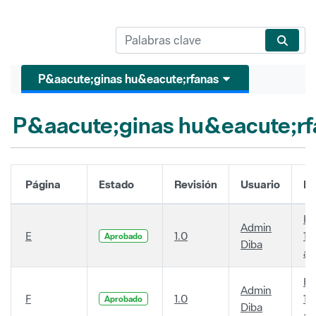
P&aacute;ginas hu&eacute;rfanas
P&aacute;ginas hu&eacute;rf
Página
Estado
Revisión
Usuario
Fe
Ha
Admin
E
1.0
14
Aprobado
Diba
añ
Ha
Admin
F
1.0
14
Aprobado
Diba
añ