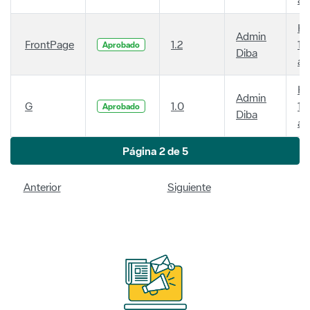
Ha
Admin
FrontPage
1.2
14
Aprobado
Diba
añ
Ha
Admin
G
1.0
14
Aprobado
Diba
añ
Página 2 de 5
Anterior
Siguiente