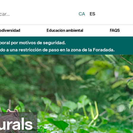
CA
ES
odiversidad
Educación ambiental
FAQS
emporal por motivos de seguridad.
o a una restricción de paso en la zona de la Foradada.
urals