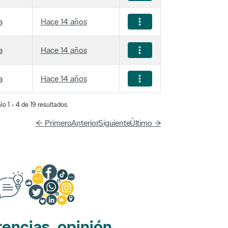
a
Hace 14 años
a
Hace 14 años
a
Hace 14 años
lo 1 - 4 de 19 resultados.
← Primero
Anterior
Siguiente
Último →
encias, opinión