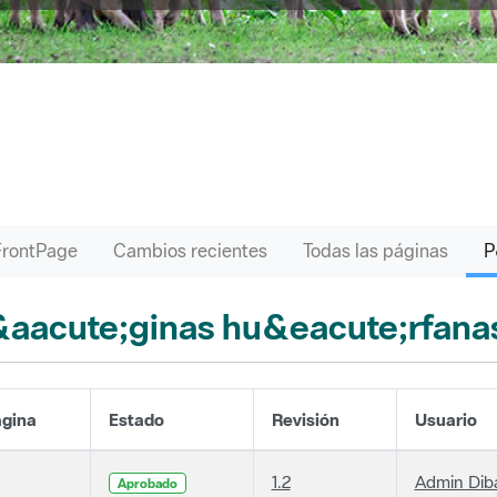
FrontPage
Cambios recientes
Todas las páginas
aacute;ginas hu&eacute;rfana
gina
Estado
Revisión
Usuario
1.2
Admin Dib
Aprobado