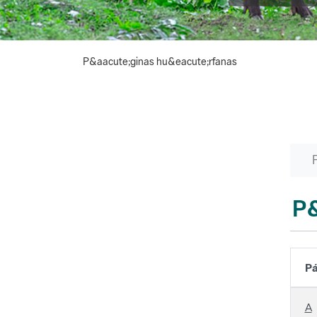
P&aacute;ginas hu&eacute;rfanas
P&
Pá
A