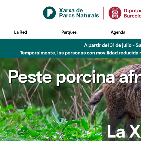
Saltar al contenido principal
La Red
Parques
Agenda
A partir del 31 de julio - 
Temporalmente, las personas con movilidad reducida no
Peste porcina af
La X