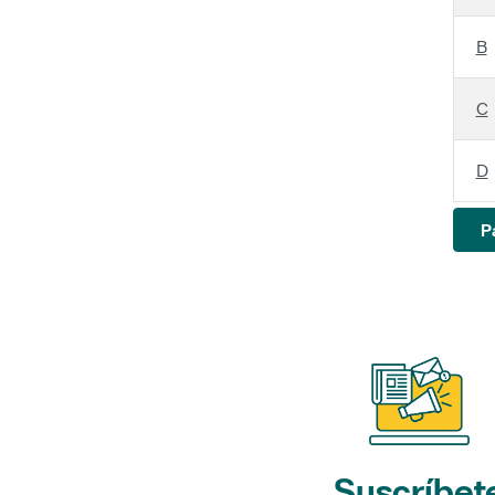
B
C
D
P
Suscríbet