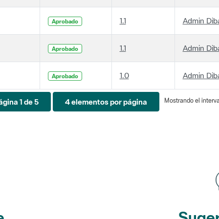
1.1
Admin Dib
Aprobado
1.1
Admin Dib
Aprobado
1.0
Admin Dib
Aprobado
Mostrando el interva
ágina 1 de 5
4 elementos por página
e
Suger