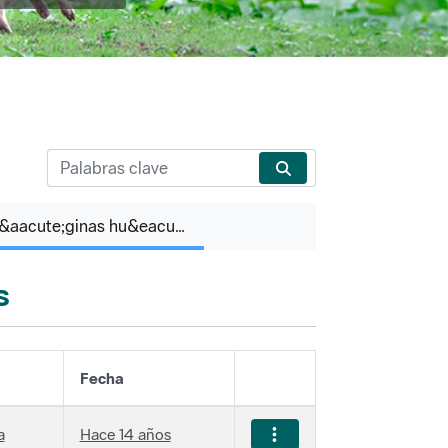
P&aacute;ginas hu&eacute;rfanas
s
Fecha
a
Hace 14 años