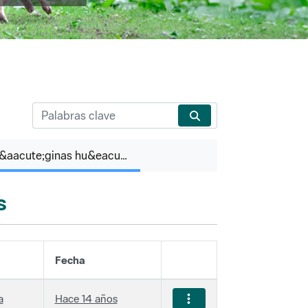
P&aacute;ginas hu&eacute;rfanas
s
Fecha
a
Hace 14 años