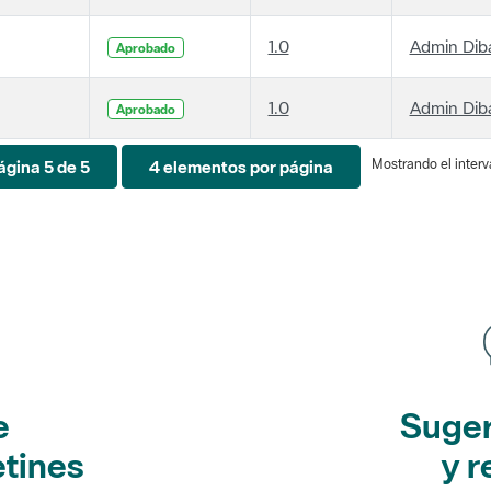
1.0
Admin Dib
Aprobado
1.0
Admin Dib
Aprobado
Mostrando el interva
ágina 5 de 5
4 elementos por página
e
Suger
etines
y r