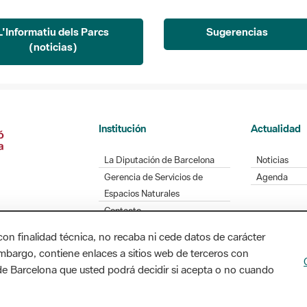
L'Informatiu dels Parcs
Sugerencias
(noticias)
Institución
Actualidad
La Diputación de Barcelona
Noticias
Gerencia de Servicios de
Agenda
Espacios Naturales
Contacto
con finalidad técnica, no recaba ni cede datos de carácter
embargo, contiene enlaces a sitios web de terceros con
n de Barcelona que usted podrá decidir si acepta o no cuando
Diputación de Barcelona. Edifici Llacuna, 1a planta
/ xarxaparcs@diba.cat