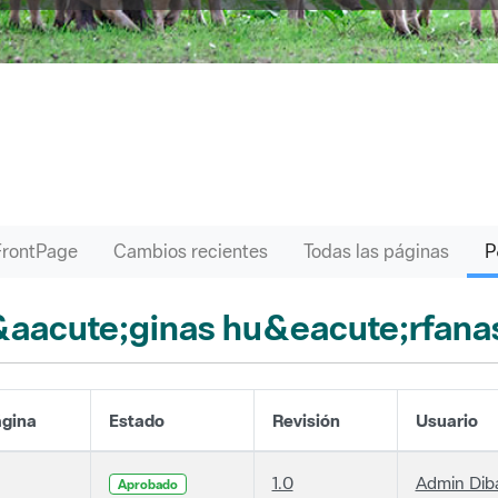
FrontPage
Cambios recientes
Todas las páginas
aacute;ginas hu&eacute;rfana
gina
Estado
Revisión
Usuario
1.0
Admin Dib
Aprobado