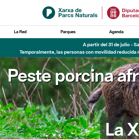
Saltar al contenido principal
La Red
Parques
Agenda
A partir del 31 de julio - 
Temporalmente, las personas con movilidad reducida no
Peste porcina af
La X