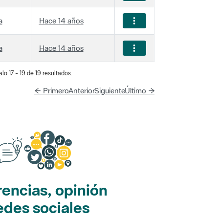
a
Hace 14 años
a
Hace 14 años
lo 17 - 19 de 19 resultados.
← Primero
Anterior
Siguiente
Último →
encias, opinión
edes sociales