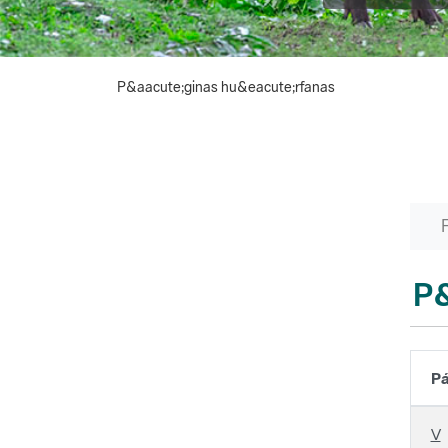
P&aacute;ginas hu&eacute;rfanas
P&
Pá
V