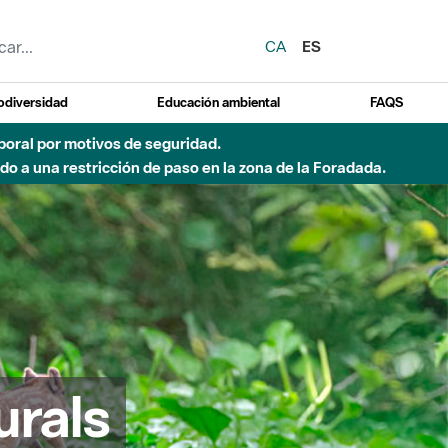
CA
ES
odiversidad
Educación ambiental
FAQS
emporal por motivos de seguridad.
o a una restricción de paso en la zona de la Foradada.
urals