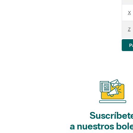
X
Z
P
Suscríbet
a nuestros bol