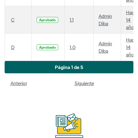
Hace
Admin
C
1.1
14
Aprobado
Diba
años
Hace
Admin
D
1.0
14
Aprobado
Diba
años
Página 1 de 5
Anterior
Siguiente