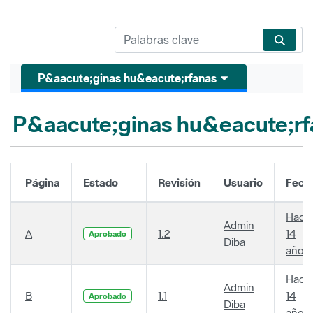
P&aacute;ginas hu&eacute;rfanas
P&aacute;ginas hu&eacute;rf
Página
Estado
Revisión
Usuario
Fech
Hace
Admin
A
1.2
14
Aprobado
Diba
años
Hace
Admin
B
1.1
14
Aprobado
Diba
años