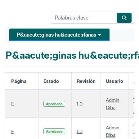
P&aacute;ginas hu&eacute;rfanas
P&aacute;ginas hu&eacute;rf
Página
Estado
Revisión
Usuario
Fe
Ha
Admin
E
1.0
14
Aprobado
Diba
añ
Ha
Admin
F
1.0
14
Aprobado
Diba
añ