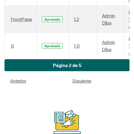
Ha
Admin
FrontPage
1.2
14
Aprobado
Diba
añ
Ha
Admin
G
1.0
14
Aprobado
Diba
añ
Página 2 de 5
Anterior
Siguiente