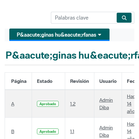
P&aacute;ginas hu&eacute;rfanas
P&aacute;ginas hu&eacute;rf
Página
Estado
Revisión
Usuario
Fech
Hace
Admin
A
1.2
14
Aprobado
Diba
años
Hace
Admin
B
1.1
14
Aprobado
Diba
años