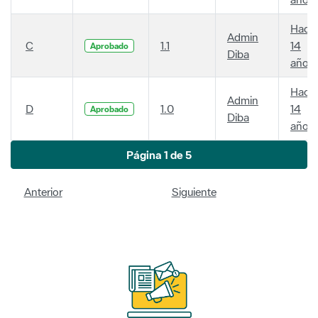
Hace
Admin
C
1.1
14
Aprobado
Diba
años
Hace
Admin
D
1.0
14
Aprobado
Diba
años
Página 1 de 5
Anterior
Siguiente