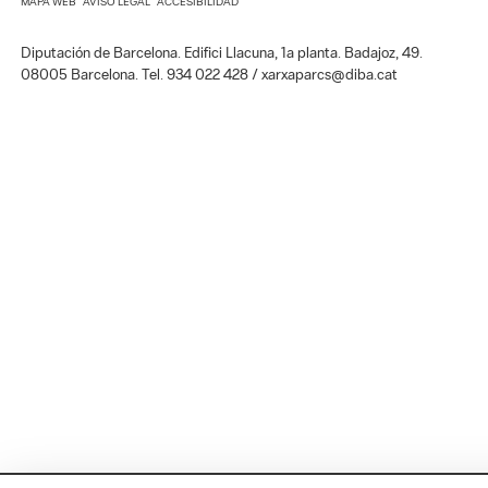
MAPA WEB
AVISO LEGAL
ACCESIBILIDAD
Diputación de Barcelona. Edifici Llacuna, 1a planta. Badajoz, 49.
08005 Barcelona. Tel. 934 022 428 / xarxaparcs@diba.cat