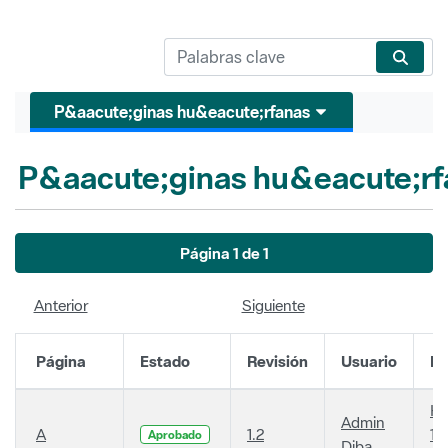
P&aacute;ginas hu&eacute;rfanas
P&aacute;ginas hu&eacute;rf
Página 1 de 1
Anterior
Siguiente
Página
Estado
Revisión
Usuario
Fe
Ha
Admin
A
1.2
14
Aprobado
Diba