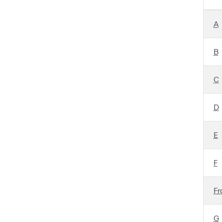
A
B
C
D
E
F
Fr
G