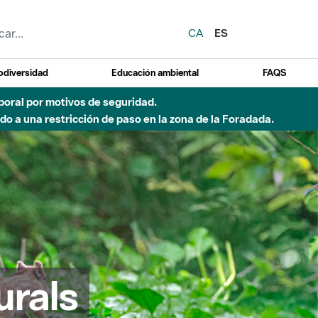
CA
ES
odiversidad
Educación ambiental
FAQS
emporal por motivos de seguridad.
o a una restricción de paso en la zona de la Foradada.
urals