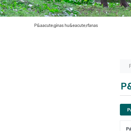
P&aacute;ginas hu&eacute;rfanas
P&
P
Pá