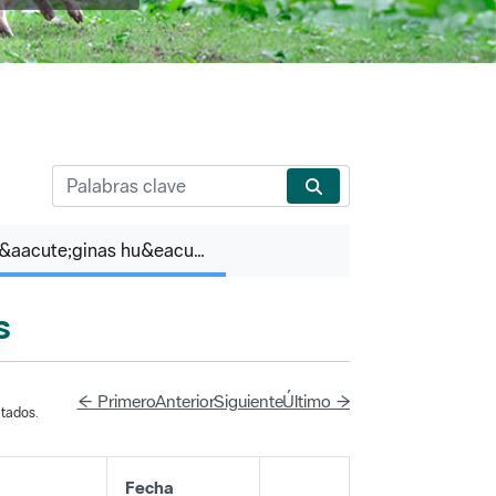
P&aacute;ginas hu&eacute;rfanas
s
← Primero
Anterior
Siguiente
Último →
tados.
Fecha