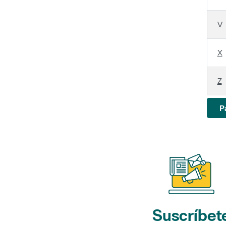
V
X
Z
P
Suscríbet