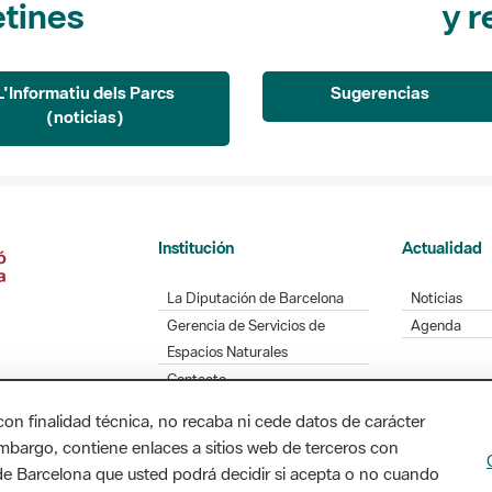
etines
y r
L'Informatiu dels Parcs
Sugerencias
(noticias)
Institución
Actualidad
La Diputación de Barcelona
Noticias
Gerencia de Servicios de
Agenda
Espacios Naturales
Contacto
con finalidad técnica, no recaba ni cede datos de carácter
embargo, contiene enlaces a sitios web de terceros con
n de Barcelona que usted podrá decidir si acepta o no cuando
Diputación de Barcelona. Edifici Llacuna, 1a planta