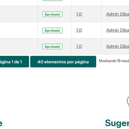
1.0
Admin Diba
Aprobado
1.0
Admin Diba
Aprobado
1.0
Admin Diba
Aprobado
Mostrando 19 resul
ágina 1 de 1
40 elementos por página
e
Suger