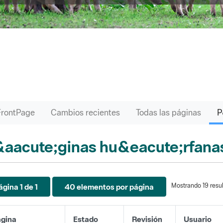
FrontPage
Cambios recientes
Todas las páginas
aacute;ginas hu&eacute;rfana
Mostrando 19 resul
ágina 1 de 1
40 elementos por página
gina
Estado
Revisión
Usuario