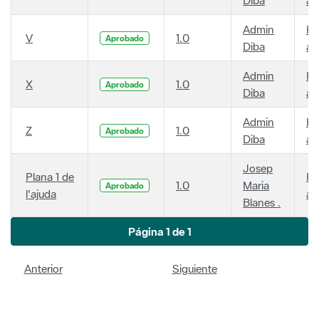
Admin
Ha
V
1.0
Aprobado
Diba
añ
Admin
Ha
X
1.0
Aprobado
Diba
añ
Admin
Ha
Z
1.0
Aprobado
Diba
añ
Josep
Plana 1 de
Ha
1.0
Maria
Aprobado
l'ajuda
añ
Blanes .
Página 1 de 1
Anterior
Siguiente