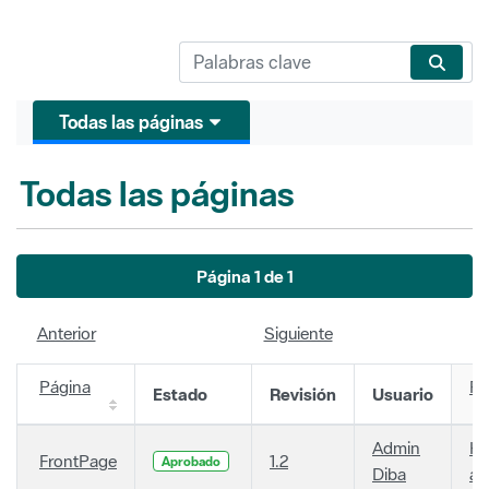
Todas las páginas
Todas las páginas
Página 1 de 1
Anterior
Siguiente
Página
Fe
Estado
Revisión
Usuario
Admin
Ha
FrontPage
1.2
Aprobado
Diba
añ