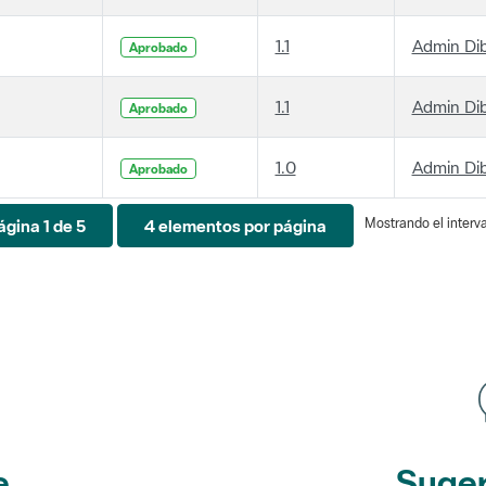
1.1
Admin Di
Aprobado
1.1
Admin Di
Aprobado
1.0
Admin Di
Aprobado
Mostrando el interva
ágina 1 de 5
4 elementos por página
e
Suger