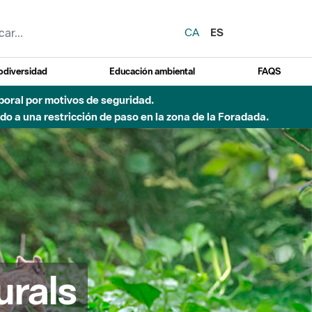
CA
ES
odiversidad
Educación ambiental
FAQS
emporal por motivos de seguridad.
o a una restricción de paso en la zona de la Foradada.
urals